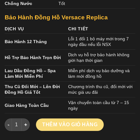
Chống Nước
Tốt
Bảo Hành Đồng Hồ Versace Replica
DỊCH VỤ
CHI TIẾT
Lỗi 1 đổi 1 bộ máy mới trong 7
Bảo Hành 12 Tháng
ngày đầu nếu lỗi NSX
Dịch vụ hỗ trợ bảo hành không
Hỗ Trợ Bảo Hành Trọn Đời
giới hạn thời gian
Lau Dầu Đồng Hồ – Spa
Miễn phí dịch vụ bảo dưỡng và
Làm Mới Miễn Phí
làm mới đồng hồ
Thu Cũ Đổi Mới – Lên Đời
Chương trình thu cũ, đổi mới với
Đồng Hồ Giá Tốt
mức giá ưu đãi
Vận chuyển toàn cầu từ 7 – 15
Giao Hàng Toàn Cầu
ngày
Đồng Hồ Versace P5Q Series Nữ Siêu Cấp Đính Đá Dây Kim Lo
THÊM VÀO GIỎ HÀNG