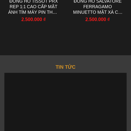
ĐỒNG HỒ TISSOT PRX
ĐỒNG HỒ SALVATORE
REP 1:1 CAO CẤP MẶT
FERRAGAMO
ÁNH TÍM MÁY PIN THỤY
MINUETTO MẶT XÀ CỪ
SỸ 40MM
DÂY DA LIKE AUTH
2.500.000
₫
2.500.000
₫
37MM
TIN TỨC