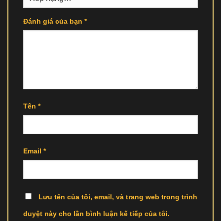
Đánh giá của bạn
*
Tên
*
Email
*
Lưu tên của tôi, email, và trang web trong trình
duyệt này cho lần bình luận kế tiếp của tôi.