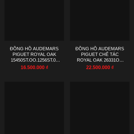
ĐỒNG HỒ AUDEMARS
ĐỒNG HỒ AUDEMARS
PIGUET ROYAL OAK
PIGUET CHẾ TÁC
15450ST.OO.1256ST.02
ROYAL OAK 26331OR
CHẾ TÁC MẶT SỐ MÀU
MẠ VÀNG HỒNG MẶT
16.500.000
₫
22.500.000
₫
XÁM ZF FACTORY 37MM
SỐ MÀU XANH LÁ
CHRONOGRAPH APS
FACTORY 41MM