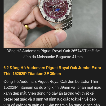
Đồng Hồ Audemars Piguet Royal Oak 26574ST chế tác
đính đá Moissanite Baguette 41mm
6.2 Đồng Hồ Audemars Piguet Royal Oak Jumbo Extra-
Thin 15202IP Titanium ZF 39mm
Đồng Hồ Audemars Piguet Royal Oak Jumbo Extra-Thin
15202IP Titanium có đường kính 39mm với phần mặt màu
xanh đẹp mắt. Viền đồng hồ gây ấn tượng với thiết kế
bezel bát giác và 8 đinh vít hình lục giác toát lên vẻ đẹp
vừa cổ điển vừa hiện đại. Sản phẩm hiện đang được bán