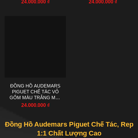
24.000.000
₫
24.000.000
₫
APS FACTORY 41MM
APS FACTORY 41MM
ĐỒNG HỒ AUDEMARS
PIGUET CHẾ TÁC VỎ
GỐM MÀU TRẮNG MẶT
SỐ MÀU XANH DƯƠNG
24.000.000
₫
NHÀ MÁY APS 41MM
Đồng Hồ Audemars Piguet Chế Tác, Rep
1:1 Chất Lượng Cao