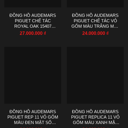
ĐỒNG HỒ AUDEMARS
ĐỒNG HỒ AUDEMARS
PIGUET CHẾ TÁC
PIGUET CHẾ TÁC VỎ
ROYAL OAK 15407
GỐM MÀU TRẮNG MẶT
FROSTED GOLD MẶT
SỐ TAKASHI MURAKAMI
27.000.000
₫
24.000.000
₫
SỐ SKELETON THB
APS FACTORY 41MM
FACTORY 41MM
ĐỒNG HỒ AUDEMARS
ĐỒNG HỒ AUDEMARS
PIGUET REP 11 VỎ GỐM
PIGUET REPLICA 11 VỎ
MÀU ĐEN MẶT SỐ
GỐM MÀU XANH MẶT
TAKASHI MURAKAMI
SỐ TAKASHI MURAKAMI