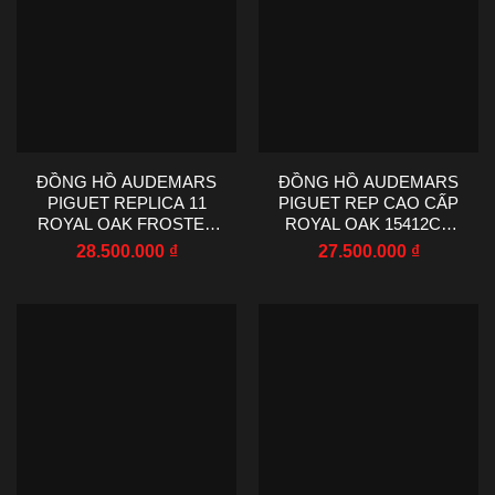
ĐỒNG HỒ AUDEMARS
ĐỒNG HỒ AUDEMARS
PIGUET REPLICA 11
PIGUET REP CAO CẤP
ROYAL OAK FROSTED
ROYAL OAK 15412CE
GOLD 15412 MẠ VÀNG
MẶT SỐ LỘ CƠ VIỀN
28.500.000
₫
27.500.000
₫
HỒNG MẶT SỐ LỘ CƠ
ĐÍNH ĐÁ BAGUETTE
VIỀN ĐÁ BAGUETTE 7
THB FACTORY 41MM
MÀU THB FACTORY
41MM