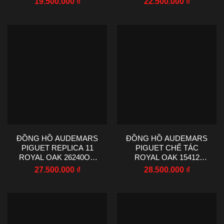
19.500.000
₫
22.500.000
₫
MẶT SỐ MÀU XANH
ĐỎ OMBRE ZF
DƯƠNG ZF FACTORY
FACTORY 39MM
39MM
ĐỒNG HỒ AUDEMARS
ĐỒNG HỒ AUDEMARS
PIGUET REPLICA 11
PIGUET CHẾ TÁC
ROYAL OAK 26240OR
ROYAL OAK 15412
MẶT SỐ MÀU NÂU MẠ
FROSTED GOLD MẠ
27.500.000
₫
28.500.000
₫
VÀNG HỒNG APS
VÀNG GOLD MẶT SỐ
FACTORY 41MM
SKELETON ĐÍNH ĐÁ
BAGUETTE 7 MÀU THB
FACTORY 41MM