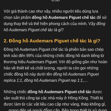
Với giá thành cao như vậy, nhiều người tiêu dùng lựa
chọn sản phẩm
đồng hồ Audemars Piguet chế tác
để sử
dụng thay thể và thể hiện phong cách của mình. Vậy
đồng
hồ Audemars Piguet chế tác là gì
?
2. Đồng hồ Audemars Piguet chế tác là gì?
Đồng hồ Audemars Piguet chế tác là phiên bản sao chép
tinh xảo đến 99% của những chiếc đồng hồ danh tiếng từ
thương hiệu Audemars Piguet. Với độ giống gần như hoàn
hảo về thiết kế và chất lượng, người ta còn gọi những
chiếc đồng hồ này dưới tên
đồng hồ Audemars Piguet
replica 1:1
,
đồng hồ Audemars Piguet rep 1:1
,…
Những chiếc
đồng hồ Audemars Piguet chế tác
được
sản xuất thủ công tại các nhà máy ở Hồng Kông. Thiết bị
được làm từ các vật liệu cao cấp như vàng, thép không gỉ,
… mang đến vẻ ngoài đẳng cấp. Bên trong thiết bị sử dụng