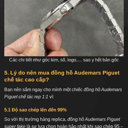
Các chi tiết như góc kim, số, logo,… sao y hệt bản gốc
5. Lý do nên mua đồng hồ Audemars Piguet
chế tác cao cấp?
Bạn nên sắm ngay cho mình một chiếc
đồng hồ Audemars
Piguet chế tác rep 1:1
vì:
5.1 Độ sao chép lên đến 99%
So với thị trường hàng replica,
đồng hồ Audemars Piguet
super fake
là sự lựa chọn hoàn hảo nhất khi sao chép 95 –