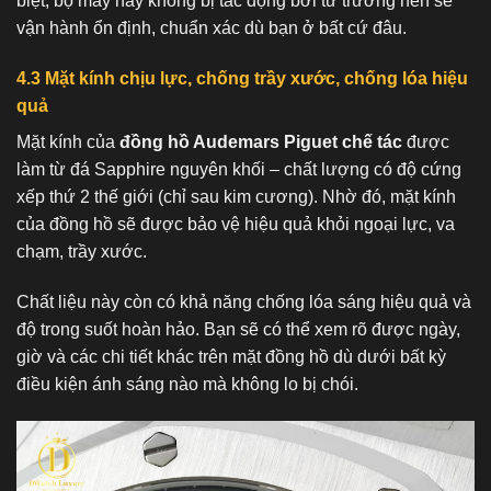
biệt, bộ máy này không bị tác động bởi từ trường nên sẽ
vận hành ổn định, chuẩn xác dù bạn ở bất cứ đâu.
4.3 Mặt kính chịu lực, chống trầy xước, chống lóa hiệu
quả
Mặt kính của
đồng hồ Audemars Piguet chế tác
được
làm từ đá Sapphire nguyên khối – chất lượng có độ cứng
xếp thứ 2 thế giới (chỉ sau kim cương). Nhờ đó, mặt kính
của đồng hồ sẽ được bảo vệ hiệu quả khỏi ngoại lực, va
chạm, trầy xước.
Chất liệu này còn có khả năng chống lóa sáng hiệu quả và
độ trong suốt hoàn hảo. Bạn sẽ có thể xem rõ được ngày,
giờ và các chi tiết khác trên mặt đồng hồ dù dưới bất kỳ
điều kiện ánh sáng nào mà không lo bị chói.