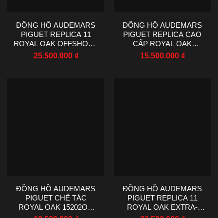
ĐỒNG HỒ AUDEMARS
ĐỒNG HỒ AUDEMARS
PIGUET REPLICA 11
PIGUET REPLICA CAO
ROYAL OAK OFFSHORE
CẤP ROYAL OAK
CHRONOGRAPH 26231
OFFSHORE 67540OK MẠ
25.500.000
₫
15.500.000
₫
MẶT SỐ MÀU TRẮNG
VÀNG HỒNG MẶT SỐ
VIỀN ĐÍNH ĐÁ DÂY CAO
MÀU TRẮNG VIỀN ĐÍNH
SU APS FACTORY 37MM
ĐÁ 37MM
ĐỒNG HỒ AUDEMARS
ĐỒNG HỒ AUDEMARS
PIGUET CHẾ TÁC
PIGUET REPLICA 11
ROYAL OAK 15202OR
ROYAL OAK EXTRA-
JUMBO MẠ VÀNG HỒNG
THIN JUMBO 16202 MÀU