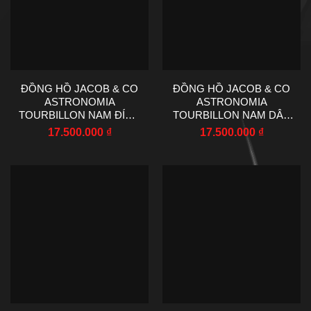
ĐỒNG HỒ JACOB & CO
ĐỒNG HỒ JACOB & CO
ASTRONOMIA
ASTRONOMIA
TOURBILLON NAM ĐÍNH
TOURBILLON NAM DÂY
ĐÁ 50MM
DA MÀU XANH 50MM
17.500.000
₫
17.500.000
₫