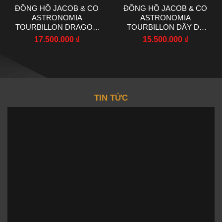
ĐỒNG HỒ JACOB & CO
ĐỒNG HỒ JACOB & CO
ASTRONOMIA
ASTRONOMIA
TOURBILLON DRAGON
TOURBILLON DÂY DA
CHẾ TÁC 50MM
MÀU XANH 50MM
17.500.000
₫
15.500.000
₫
TIN TỨC