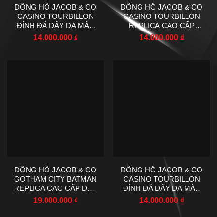
ĐỒNG HỒ JACOB & CO
ĐỒNG HỒ JACOB & CO
CASINO TOURBILLON
CASINO TOURBILLON
ĐÍNH ĐÁ DÂY DA MÀU
REPLICA CAO CẤP
XANH REPLICA AMG
XƯỞNG AMG 41MM
14.000.000
₫
14.000.000
₫
44MM
ĐỒNG HỒ JACOB & CO
ĐỒNG HỒ JACOB & CO
GOTHAM CITY BATMAN
CASINO TOURBILLON
REPLICA CAO CẤP DÂY
ĐÍNH ĐÁ DÂY DA MÀU
CAO SU 44MM
ĐEN REPLICA AMG
19.000.000
₫
14.000.000
₫
41MM