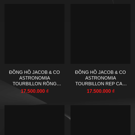
ĐỒNG HỒ JACOB & CO
ĐỒNG HỒ JACOB & CO
ASTRONOMIA
ASTRONOMIA
TOURBILLON RỒNG
TOURBILLON REP CAO
VÀNG ĐÍNH ĐÁ 50MM
CẤP NAM 50MM
17.500.000
₫
17.500.000
₫