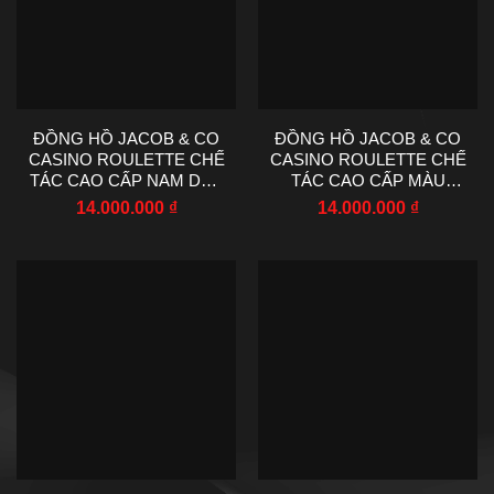
ĐỒNG HỒ JACOB & CO
ĐỒNG HỒ JACOB & CO
CASINO ROULETTE CHẾ
CASINO ROULETTE CHẾ
TÁC CAO CẤP NAM DÂY
TÁC CAO CẤP MÀU
DA MÀU ĐEN 44MM
VÀNG HỒNG DÂY DA
14.000.000
₫
14.000.000
₫
44MM