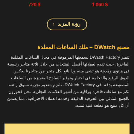
44 ملم
41MM
720
$
1.060
$
رؤية المزيد
مصنع DWatch – ملك الساعات المقلدة
تتميز DWatch Factory بسمعتها المرموقة في مجال الساعات المقلدة
الفاخرة، حيث تقدم لعملائها أفضل المنتجات من خلال ثلاثة متاجر رئيسية
في هانوي ومدينة هو تشي مينه ودا نانغ. كل متجر من متاجرنا يعكس
الذوق الرفيع والفخامة في اختيار وتوفير النماذج المتميزة من الساعات
المصنوعة بدقة. في DWatch Factory، نلتزم بتقديم تجربة تسوق رائعة
لكم مع ساعات فاخرة وراقية من أشهر العلامات التجارية. نحن فخورون
بالجمع المثالي بين الحرفية الدقيقة وخدمة العملاء الاحترافية، مما يضمن
أن كل منتج هو قطعة فنية ثمينة.