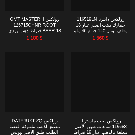
رولكس دايتونا 116518LN
رولكس GMT MASTER II
جمارك ذهب أصفر عيار 18
126715CHNR ROOT
مغلف بوزن 140 جرام 40 ملم
BEER 18 قيراط ذهب وردي
ملفوف 40 مم
1.180
$
1.560
$
رولكس يخت ماستر II
رولكس DATEJUST ZQ
116688 ساعات طبق الأصل
مصنع الذهب ملفوفة الفضة
مغلفة بالذهب عيار 18 قيراط
الطلب طبق الاصل ووتش