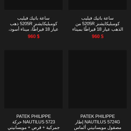
ساعة باتيك فيليب
ساعة باتيك فيليب
كومبليكايشنز 5205R من
كومبليكايشنز 5205R ذهب
الذهب عيار 18 قيراطًا بميناء
عيار 18 قيراطًا، ميناء أسود،
أسود من مصنع KM بقطر 40
KM FACTORY، 40 مم،
960
$
960
$
مم
نسخة طبق الأصل
PATEK PHILIPPE
PATEK PHILIPPE
NAUTILUS 5724G إطار
NAUTILUS 5723 حركة
مصقول مويسانيتي ألماس
جمركية + قرص + مويسانيتي