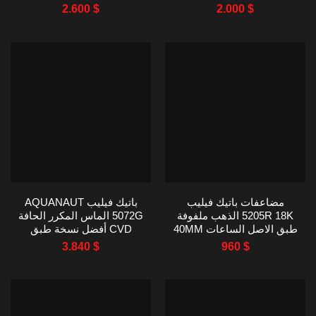
مينا زرقاء 40MM
+ ملفوف بالذهب 40MM
2.600
$
2.000
$
مضاعفات باتيك فيليب
باتيك فيليب AQUANAUT
5205R 18K الذهب ملفوفة
5072G الماس المكرر الحافة
طبق الاصل الساعات 40MM
CVD أفضل نسخة طبق
الأصل 35.6MM
3.840
$
960
$