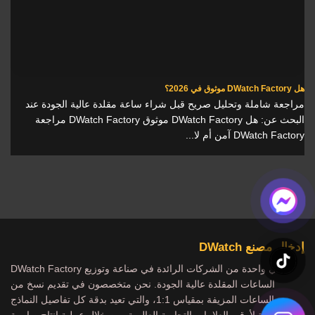
هل DWatch Factory موثوق في 2026؟
مراجعة شاملة وتحليل صريح قبل شراء ساعة مقلدة عالية الجودة عند
البحث عن: هل DWatch Factory موثوق DWatch Factory مراجعة
DWatch Factory آمن أم لا...
إدخال مصنع DWatch
DWatch Factory هي واحدة من الشركات الرائدة في صناعة وتوزيع
الساعات المقلدة عالية الجودة. نحن متخصصون في تقديم نسخ من
الساعات المزيفة بمقياس 1:1، والتي تعيد بدقة كل تفاصيل النماذج
الشهيرة لأرقى العلامات التجارية العالمية. من خلال عملية إنتاج صارمة