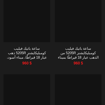
ساعة باتيك فيليب
ساعة باتيك فيليب
كومبليكايشنز 5205R من
كومبليكايشنز 5205R ذهب
الذهب عيار 18 قيراطًا بميناء
عيار 18 قيراطًا، ميناء أسود،
أسود من مصنع KM بقطر 40
KM FACTORY، 40 مم،
960
$
960
$
مم
نسخة طبق الأصل