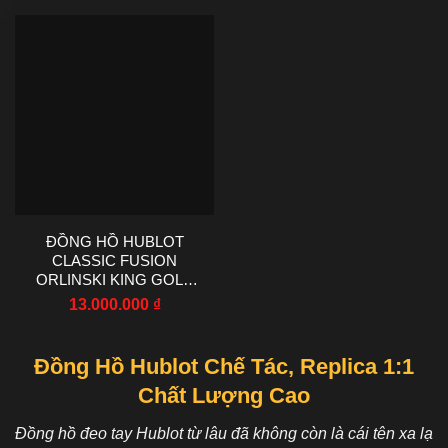
42MM
JJZ FACTORY 42MM
ĐỒNG HỒ HUBLOT
CLASSIC FUSION
ORLINSKI KING GOLD
REPLICA 11 MẶT SỐ
13.000.000
₫
MÀU ĐEN MẠ VÀNG
HỒNG ĐÍNH ĐÁ FULL VỎ
HB FACTORY 40MM
Đồng Hồ Hublot Chế Tác, Replica 1:1
Chất Lượng Cao
Đồng hồ đeo tay Hublot từ lâu đã không còn là cái tên xa lạ