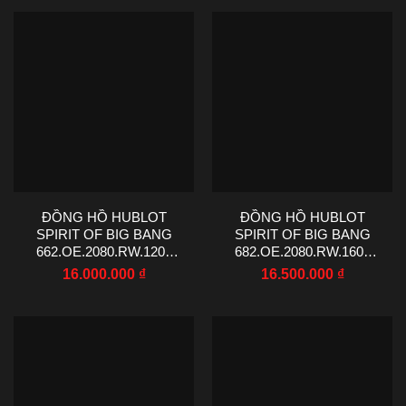
ĐỒNG HỒ HUBLOT
ĐỒNG HỒ HUBLOT
SPIRIT OF BIG BANG
SPIRIT OF BIG BANG
662.OE.2080.RW.1204
682.OE.2080.RW.1604
KING GOLD CHẾ TÁC
KING GOLD REP 11 MẠ
16.000.000
₫
16.500.000
₫
MẠ VÀNG HỒNG VIỀN
VÀNG HỒNG MẶT SỐ
ĐÍNH ĐÁ MẶT SỐ MÀU
MÀU TRẮNG VỎ ĐÍNH
TRẮNG 39MM
ĐÁ 39MM