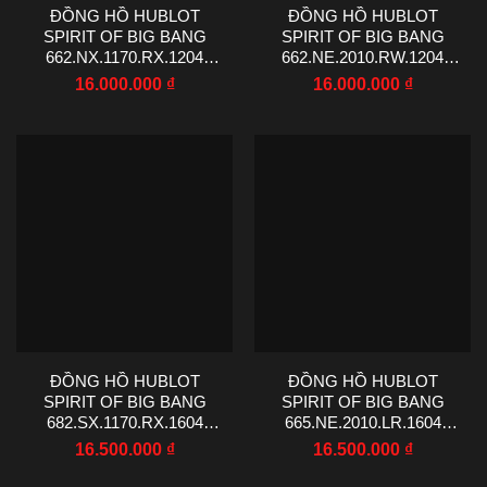
ĐỒNG HỒ HUBLOT
ĐỒNG HỒ HUBLOT
SPIRIT OF BIG BANG
SPIRIT OF BIG BANG
662.NX.1170.RX.1204
662.NE.2010.RW.1204
CHẾ TÁC MẶT SỐ MÀU
CHẾ TÁC MẶT SỐ MÀU
16.000.000
₫
16.000.000
₫
ĐEN DÂY CAO SU VIỀN
TRẮNG VIỀN ĐÍNH ĐÁ
ĐÍNH ĐÁ 39MM
39MM
ĐỒNG HỒ HUBLOT
ĐỒNG HỒ HUBLOT
SPIRIT OF BIG BANG
SPIRIT OF BIG BANG
682.SX.1170.RX.1604
665.NE.2010.LR.1604
MẶT SỐ MÀU ĐEN
MẶT SỐ MÀU TRẮNG
16.500.000
₫
16.500.000
₫
REPLICA CAO CẤP VỎ
REPLICA 11 VỎ ĐÍNH
ĐÍNH ĐÁ CZ 39MM
FULL ĐÁ 39MM