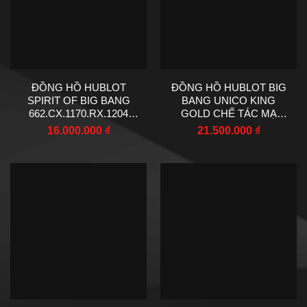
ĐỒNG HỒ HUBLOT
ĐỒNG HỒ HUBLOT BIG
SPIRIT OF BIG BANG
BANG UNICO KING
662.CX.1170.RX.1204
GOLD CHẾ TÁC MẠ
CHẾ TÁC VỎ MÀU ĐEN
VÀNG HỒNG ĐÍNH FULL
16.000.000
₫
21.500.000
₫
VIỀN ĐÍNH ĐÁ MÁY CƠ
ĐÁ MẶT SỐ LỘ CƠ DÂY
TỰ ĐỘNG 39MM
CAO SU 45MM