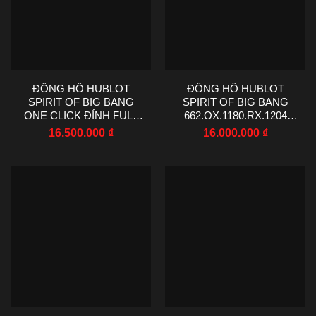
ĐỒNG HỒ HUBLOT
ĐỒNG HỒ HUBLOT
SPIRIT OF BIG BANG
SPIRIT OF BIG BANG
ONE CLICK ĐÍNH FULL
662.OX.1180.RX.1204
ĐÁ MẶT SỐ ĐEN 39MM
KING GOLD CHẾ TÁC
16.500.000
₫
16.000.000
₫
MẠ VÀNG HỒNG MẶT
SỐ MÀU ĐEN DÂY CAO
SU 39MM