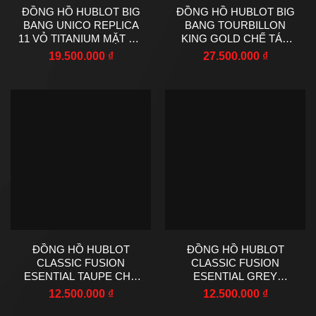
ĐỒNG HỒ HUBLOT BIG
ĐỒNG HỒ HUBLOT BIG
BANG UNICO REPLICA
BANG TOURBILLON
11 VỎ TITANIUM MẶT SỐ
KING GOLD CHẾ TÁC
LỘ CƠ MÀU XANH
MẠ VÀNG HỒNG MẶT
19.500.000
₫
27.500.000
₫
DƯƠNG AUTOMATIC
SỐ LỘ CƠ 45MM
42MM
ĐỒNG HỒ HUBLOT
ĐỒNG HỒ HUBLOT
CLASSIC FUSION
CLASSIC FUSION
ESENTIAL TAUPE CHẾ
ESENTIAL GREY
TÁC DÂY CAO SU VỎ
REPLICA 11 MẶT SỐ
12.500.000
₫
12.500.000
₫
TITANIUM JJZ FACTORY
MÀU XÁM DÂY CAO SU