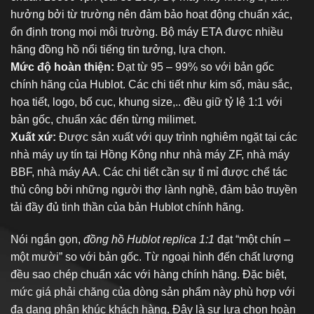
hưởng bởi từ trường nên đảm bảo hoạt động chuẩn xác,
ổn định trong mọi môi trường. Bộ máy ETA được nhiều
hãng đồng hồ nổi tiếng tin tưởng, lựa chọn.
Mức độ hoàn thiện:
Đạt từ 95 – 99% so với bản gốc
chính hãng của Hublot. Các chi tiết như kim số, màu sắc,
họa tiết, logo, bố cục, khung size,.. đều giữ tỷ lệ 1:1 với
bản gốc, chuẩn xác đến từng milimet.
Xuất xứ:
Được sản xuất với quy trình nghiêm ngặt tại các
nhà máy uy tín tại Hồng Kông như nhà máy ZF, nhà máy
BBF, nhà máy AA. Các chi tiết cần sự tỉ mỉ được chế tác
thủ công bởi những người thợ lành nghề, đảm bảo truyền
tải đầy đủ tinh thần của bản Hublot chính hãng.
Nói ngắn gọn,
đồng hồ Hublot replica 1:1
đạt “một chín –
một mười” so với bản gốc. Từ ngoại hình đến chất lượng
đều sao chép chuẩn xác với hàng chính hãng. Đặc biệt,
mức giá phải chăng của dòng sản phẩm này phù hợp với
đa dạng phân khúc khách hàng. Đây là sự lựa chọn hoàn