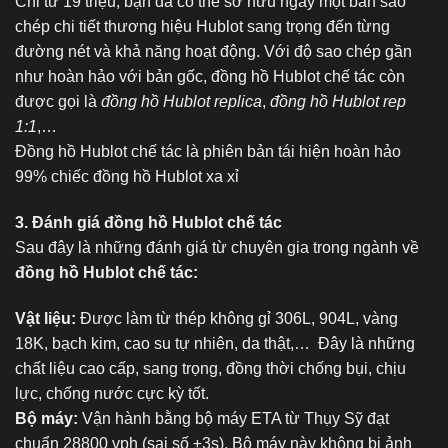
Chỉ từ 19 triệu, bạn đã có thể sở hữu ngay một bản sao
chép chi tiết thương hiệu Hublot sang trọng đến từng
đường nét và khả năng hoạt động. Với độ sao chép gần
như hoàn hảo với bản gốc, đồng hồ Hublot chế tác còn
được gọi là
đồng hồ Hublot replica
,
đồng hồ Hublot rep
1:1
,…
Đồng hồ Hublot chế tác là phiên bản tái hiện hoàn hảo
99% chiếc đồng hồ Hublot xa xỉ
3. Đánh giá đồng hồ Hublot chế tác
Sau đây là những đánh giá từ chuyên gia trong ngành về
đồng hồ Hublot chế tác:
Vật liệu:
Được làm từ thép không gỉ 306L, 904L, vàng
18K, bạch kim, cao su tự nhiên, da thật,… Đây là những
chất liệu cao cấp, sang trọng, đồng thời chống bụi, chịu
lực, chống nước cực kỳ tốt.
Bộ máy:
Vận hành bằng bộ máy ETA từ Thụy Sỹ đạt
chuẩn 28800 vph (sai số ±3s). Bộ máy này không bị ảnh