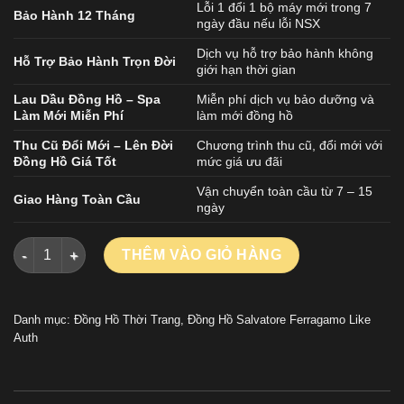
Lỗi 1 đổi 1 bộ máy mới trong 7
Bảo Hành 12 Tháng
ngày đầu nếu lỗi NSX
Dịch vụ hỗ trợ bảo hành không
Hỗ Trợ Bảo Hành Trọn Đời
giới hạn thời gian
Lau Dầu Đồng Hồ – Spa
Miễn phí dịch vụ bảo dưỡng và
Làm Mới Miễn Phí
làm mới đồng hồ
Thu Cũ Đổi Mới – Lên Đời
Chương trình thu cũ, đổi mới với
Đồng Hồ Giá Tốt
mức giá ưu đãi
Vận chuyển toàn cầu từ 7 – 15
Giao Hàng Toàn Cầu
ngày
Đồng Hồ Salvatore Ferragamo Nữ Dạng Lắc Hình Bông Hoa 30
THÊM VÀO GIỎ HÀNG
Danh mục:
Đồng Hồ Thời Trang
,
Đồng Hồ Salvatore Ferragamo Like
Auth