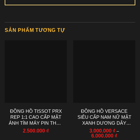
SẢN PHẨM TƯƠNG TỰ
ĐỒNG HỒ TISSOT PRX
ĐỒNG HỒ VERSACE
REP 1:1 CAO CẤP MẶT
SIÊU CẤP NAM NỮ MẶT
ÁNH TÍM MÁY PIN THỤY
XANH DƯƠNG DÂY
SỸ 40MM
DEMI 33-42MM
2.500.000
₫
3.000.000
₫
–
Khoảng
6.000.000
₫
giá: