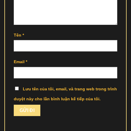
Tên
*
Email
*
Lưu tên của tôi, email, và trang web trong trình
duyệt này cho lần bình luận kế tiếp của tôi.