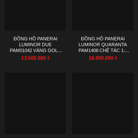
ĐỒNG HỒ PANERAI
ĐỒNG HỒ PANERAI
LUMINOR DUE
LUMINOR QUARANTA
PAM01042 VÀNG GOLD
PAM1408 CHẾ TÁC 1:1
REPLICA 1:1 NHÀ MÁY
MẶT XANH DÂY VẢI NHÀ
13.500.000
₫
16.000.000
₫
VS 44MM
MÁY VS 44MM