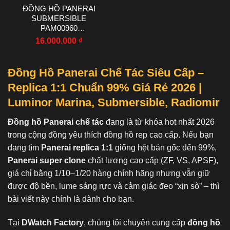
ĐỒNG HỒ PANERAI
SUBMERSIBLE
PAM00960
CARBOTECH™ CHẾ
16.000.000
₫
TÁC VS FACTORY 42MM
Đồng Hồ Panerai Chế Tác Siêu Cấp –
Replica 1:1 Chuẩn 99% Giá Rẻ 2026 |
Luminor Marina, Submersible, Radiomir
Đồng hồ Panerai chế tác
đang là từ khóa hot nhất 2026
trong cộng đồng yêu thích đồng hồ rep cao cấp. Nếu bạn
đang tìm
Panerai replica 1:1
giống hệt bản gốc đến 99%,
Panerai super clone
chất lượng cao cấp (ZF, VS, APSF),
giá chỉ bằng 1/10–1/20 hàng chính hãng nhưng vẫn giữ
được độ bền, lume sáng rực và cảm giác đeo “xịn sò” – thì
bài viết này chính là dành cho bạn.
Tại
DWatch Factory
, chúng tôi chuyên cung cấp
đồng hồ