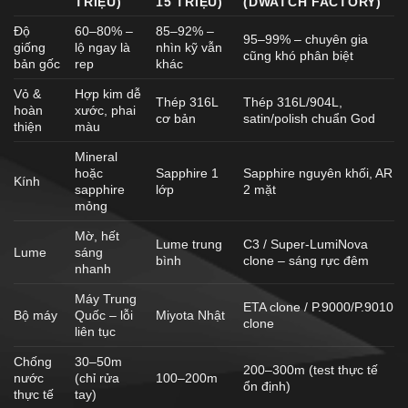
TRIỆU)
15 TRIỆU)
(DWATCH FACTORY)
Độ
60–80% –
85–92% –
95–99% – chuyên gia
giống
lộ ngay là
nhìn kỹ vẫn
cũng khó phân biệt
bản gốc
rep
khác
Vỏ &
Hợp kim dễ
Thép 316L
Thép 316L/904L,
hoàn
xước, phai
cơ bản
satin/polish chuẩn God
thiện
màu
Mineral
hoặc
Sapphire 1
Sapphire nguyên khối, AR
Kính
sapphire
lớp
2 mặt
mỏng
Mờ, hết
Lume trung
C3 / Super-LumiNova
Lume
sáng
bình
clone – sáng rực đêm
nhanh
Máy Trung
ETA clone / P.9000/P.9010
Bộ máy
Quốc – lỗi
Miyota Nhật
clone
liên tục
Chống
30–50m
200–300m (test thực tế
nước
(chỉ rửa
100–200m
ổn định)
thực tế
tay)