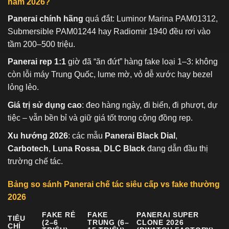
năm 2026?
Panerai chính hãng
quá đắt: Luminor Marina PAM01312,
Submersible PAM01244 hay Radiomir 1940 đều rơi vào
tầm 200–500 triệu.
Panerai rep 1:1
giờ đã “ăn đứt” hàng fake loại 1–3: không
còn lỗi máy Trung Quốc, lume mờ, vỏ dễ xước hay bezel
lỏng lẻo.
Giá trị sử dụng cao
: đeo hàng ngày, đi biển, đi phượt, dự
tiệc – vẫn bền bỉ và giữ giá tốt trong cộng đồng rep.
Xu hướng 2026
: các mẫu
Panerai Black Dial
,
Carbotech
,
Luna Rossa
,
DLC Black
đang dẫn đầu thị
trường chế tác.
Bảng so sánh Panerai chế tác siêu cấp vs fake thường
2026
FAKE RẺ
FAKE
PANERAI SUPER
TIÊU
(2–6
TRUNG (6–
CLONE 2026
CHÍ