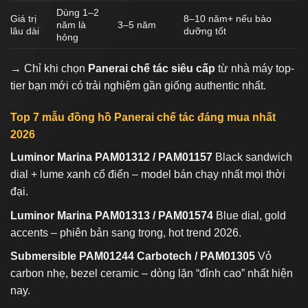
Dùng 1–2
Giá trị
8–10 năm+ nếu bảo
năm là
3–5 năm
lâu dài
dưỡng tốt
hỏng
→ Chỉ khi chọn
Panerai chế tác siêu cấp
từ nhà máy top-
tier bạn mới có trải nghiệm gần giống authentic nhất.
Top 7 mẫu đồng hồ Panerai chế tác đáng mua nhất
2026
Luminor Marina PAM01312 / PAM01157
Black sandwich
dial + lume xanh cổ điển – model bán chạy nhất mọi thời
đại.
Luminor Marina PAM01313 / PAM01574
Blue dial, gold
accents – phiên bản sang trọng, hot trend 2026.
Submersible PAM01244 Carbotech / PAM01305
Vỏ
carbon nhẹ, bezel ceramic – dòng lặn “đỉnh cao” nhất hiện
nay.