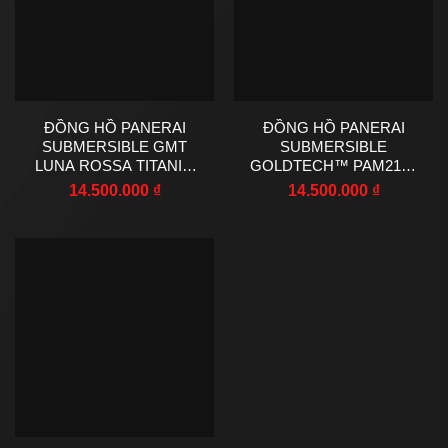
ĐỒNG HỒ PANERAI
ĐỒNG HỒ PANERAI
SUBMERSIBLE GMT
SUBMERSIBLE
LUNA ROSSA TITANIO
GOLDTECH™ PAM2164
PAM01507 XƯỞNG VS
NHÀ MÁY VS CHẾ TÁC
14.500.000
₫
14.500.000
₫
42MM
42MM