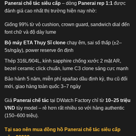
Panerai chế tác siêu cấp
– dòng
Panerai rep 1:1
được
đánh giá cao nhất thị trường hiện nay nhờ:
Giống 99% từ vỏ cushion, crown guard, sandwich dial đến
font chữ và độ dày lume
Bộ máy ETA Thụy Sĩ clone
chạy êm, sai số thấp (±2–
5s/ngày), power reserve ổn định
Thép 316L/904L, kính sapphire chống xước 2 mặt AR,
bezel ceramic click chuẩn, lume C3 clone sáng cực mạnh
Bảo hành 5 năm, miễn phí spa/lao dầu định kỳ, thu cũ đổi
mới, giao hàng toàn quốc 3–7 ngày
Giá
Panerai chế tác
tại DWatch Factory chỉ từ
10–25 triệu
VND
tùy model – rẻ hơn rất nhiều so với hàng authentic
(150–600 triệu).
Tại sao nên mua đồng hồ Panerai chế tác siêu cấp