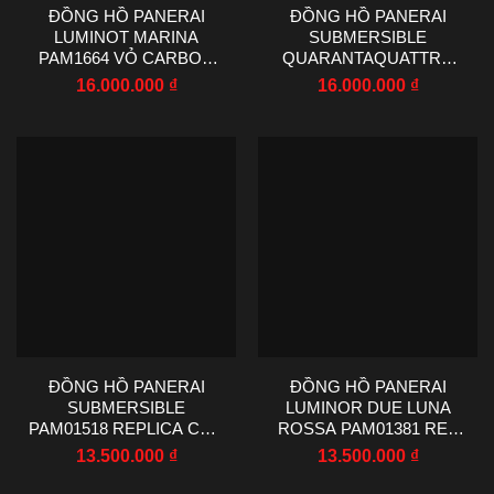
ĐỒNG HỒ PANERAI
ĐỒNG HỒ PANERAI
LUMINOT MARINA
SUBMERSIBLE
PAM1664 VỎ CARBON
QUARANTAQUATTRO
REPLICA 1:1 XƯỞNG VS
GMT NAVY SEALS
16.000.000
₫
16.000.000
₫
44MM
CARBOTECH PAM01513
44MM
ĐỒNG HỒ PANERAI
ĐỒNG HỒ PANERAI
SUBMERSIBLE
LUMINOR DUE LUNA
PAM01518 REPLICA CAO
ROSSA PAM01381 REP
CẤP XƯỞNG VS 44MM
11 NHÀ MÁY VS 42MM
13.500.000
₫
13.500.000
₫