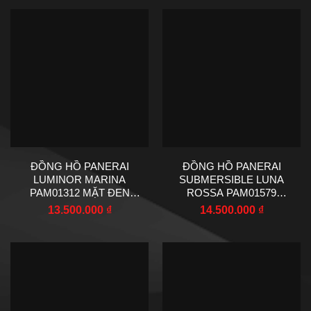
ĐỒNG HỒ PANERAI
ĐỒNG HỒ PANERAI
LUMINOR MARINA
SUBMERSIBLE LUNA
PAM01312 MẶT ĐEN
ROSSA PAM01579
XƯỞNG VS REPLICA
REPLICA NHÀ MÁY VS
13.500.000
₫
14.500.000
₫
44MM
42MM