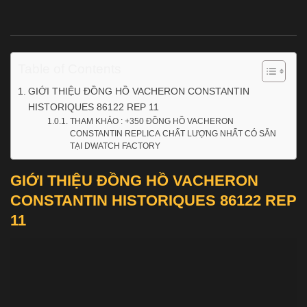
Table of Contents
GIỚI THIỆU ĐỒNG HỒ VACHERON CONSTANTIN
HISTORIQUES 86122 REP 11
THAM KHẢO : +350 ĐỒNG HỒ VACHERON
CONSTANTIN REPLICA CHẤT LƯỢNG NHẤT CÓ SẴN
TẠI DWATCH FACTORY
GIỚI THIỆU ĐỒNG HỒ VACHERON
CONSTANTIN HISTORIQUES 86122 REP
11