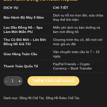
DỊCH VỤ
CHI TIẾT
Dịch vụ hỗ trợ trọn đời, sửa chữa
Bảo Hành Bộ Máy 5 Năm
thay thế linh kiện
Lau Dầu Đồng Hồ – Spa
Miễn phí dịch vụ bảo dưỡng và
Làm Mới Miễn Phí
làm mới đồng hồ
Thu Cũ Đổi Mới – Lên Đời
Chương trình thu cũ, đổi mới với
Đồng Hồ Giá Tốt
mức giá ưu đãi
Vận chuyển toàn cầu từ 7 – 15
Giao Hàng Toàn Cầu
ngày
PayPal Friends – Crypto
Thanh Toán Quốc Tế
Currency – Bank Transfer
ĐỒNG HỒ ROLEX YACHT-MASTER RLX 226627 CHẾ TÁC TITAN
THÊM VÀO GIỎ HÀNG
Danh mục:
Đồng Hồ Chế Tác
,
Đồng Hồ Rolex Chế Tác