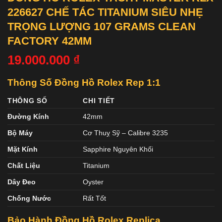
226627 CHẾ TÁC TITANIUM SIÊU NHẸ
TRỌNG LƯỢNG 107 GRAMS CLEAN
FACTORY 42MM
19.000.000
₫
Thông Số Đồng Hồ Rolex Rep 1:1
THÔNG SỐ
CHI TIẾT
Đường Kính
42mm
Bộ Máy
Cơ Thuỵ Sỹ – Calibre 3235
Mặt Kính
Sapphire Nguyên Khối
Chất Liệu
Titanium
Dây Đeo
Oyster
Chống Nước
Rất Tốt
Bảo Hành Đồng Hồ Rolex Replica