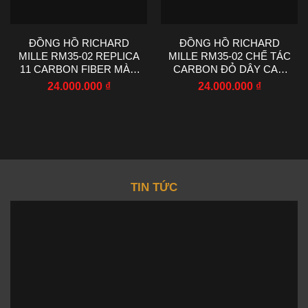
ĐỒNG HỒ RICHARD
ĐỒNG HỒ RICHARD
MILLE RM35-02 REPLICA
MILLE RM35-02 CHẾ TÁC
11 CARBON FIBER MÀU
CARBON ĐỎ DÂY CAO
ĐỎ NHÀ MÁY RM
SU NHÀ MÁY RM
24.000.000
₫
24.000.000
₫
44.5X50MM
44.5X50MM
TIN TỨC