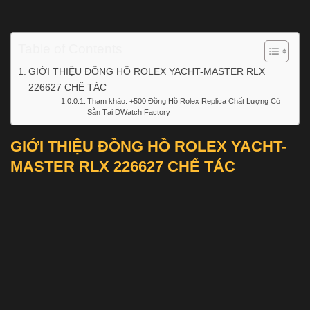
Table of Contents
GIỚI THIỆU ĐỒNG HỒ ROLEX YACHT-MASTER RLX
226627 CHẾ TÁC
Tham khảo: +500 Đồng Hồ Rolex Replica Chất Lượng Có
Sẵn Tại DWatch Factory
GIỚI THIỆU ĐỒNG HỒ ROLEX YACHT-
MASTER RLX 226627 CHẾ TÁC