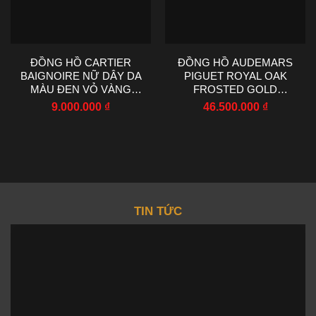
ĐỒNG HỒ CARTIER
ĐỒNG HỒ AUDEMARS
BAIGNOIRE NỮ DÂY DA
PIGUET ROYAL OAK
MÀU ĐEN VỎ VÀNG
FROSTED GOLD
VÀNG AF FACTORY
15407BC PHỦ VÀNG
9.000.000
₫
46.500.000
₫
23X31MM
TRẮNG 41MM
TIN TỨC