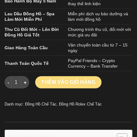
Bảo Hành Bộ Máy 5 Năm
thay thế linh kiện
Lau Dầu Đồng Hồ – Spa
Miễn phí dịch vụ bảo dưỡng và
Làm Mới Miễn Phí
làm mới đồng hồ
Thu Cũ Đổi Mới – Lên Đời
Chương trình thu cũ, đổi mới với
Đồng Hồ Giá Tốt
mức giá ưu đãi
Vận chuyển toàn cầu từ 7 – 15
Giao Hàng Toàn Cầu
ngày
PayPal Friends – Crypto
Thanh Toán Quốc Tế
Currency – Bank Transfer
ĐỒNG HỒ ROLEX DAYTONA BY BLAKEN REPLICA VỎ GỐM TRẮ
THÊM VÀO GIỎ HÀNG
Danh mục:
Đồng Hồ Chế Tác
,
Đồng Hồ Rolex Chế Tác