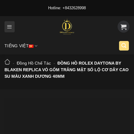
Skip
Hotline: +8432628998
to
content
TIẾNG VIỆT
-
Đồng Hồ Chế Tác
-
ĐỒNG HỒ ROLEX DAYTONA BY
BLAKEN REPLICA VỎ GỐM TRẮNG MẶT SỐ LỘ CƠ DÂY CAO
SU MÀU XANH DƯƠNG 40MM