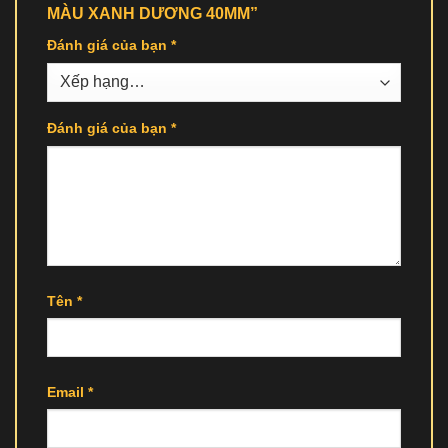
MÀU XANH DƯƠNG 40MM”
Đánh giá của bạn
*
Đánh giá của bạn
*
Tên
*
Email
*