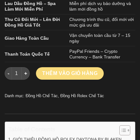
Lau Dầu Đồng Hồ – Spa
Miễn phí dịch vụ bảo dưỡng và
Làm Mới Miễn Phí
làm mới đồng hồ
Thu Cũ Đổi Mới – Lên Đời
Chương trình thu cũ, đổi mới với
Đồng Hồ Giá Tốt
mức giá ưu đãi
Vận chuyển toàn cầu từ 7 – 15
Giao Hàng Toàn Cầu
ngày
PayPal Friends – Crypto
Thanh Toán Quốc Tế
Currency – Bank Transfer
ĐỒNG HỒ ROLEX DAYTONA BY BLAKEN REPLICA MẶT SỐ LỘ C
THÊM VÀO GIỎ HÀNG
Danh mục:
Đồng Hồ Chế Tác
,
Đồng Hồ Rolex Chế Tác
Table of Contents
GIỚI THIỆU ĐỒNG HỒ ROLEX DAYTONA BY BLAKEN