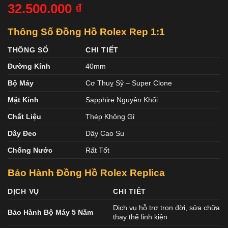
32.500.000
₫
Thông Số Đồng Hồ Rolex Rep 1:1
THÔNG SỐ
CHI TIẾT
Đường Kính
40mm
Bộ Máy
Cơ Thuỵ Sỹ – Super Clone
Mặt Kính
Sapphire Nguyên Khối
Chất Liệu
Thép Không Gỉ
Dây Đeo
Dây Cao Su
Chống Nước
Rất Tốt
Bảo Hành Đồng Hồ Rolex Replica
DỊCH VỤ
CHI TIẾT
Dịch vụ hỗ trợ trọn đời, sửa chữa
Bảo Hành Bộ Máy 5 Năm
thay thế linh kiện