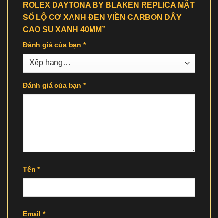
ROLEX DAYTONA BY BLAKEN REPLICA MẶT
SỐ LỘ CƠ XANH ĐEN VIỀN CARBON DÂY
CAO SU XANH 40MM”
Đánh giá của bạn
*
Đánh giá của bạn
*
Tên
*
Email
*