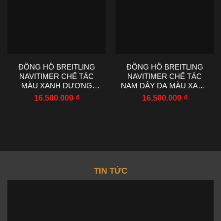
ĐỒNG HỒ BREITLING
ĐỒNG HỒ BREITLING
NAVITIMER CHẾ TÁC
NAVITIMER CHẾ TÁC
MÀU XANH DƯƠNG
NAM DÂY DA MÀU XANH
MÁY CƠ EF FACTORY
NHÀ MÁY EF 43MM
16.500.000
₫
16.500.000
₫
43MM
TIN TỨC