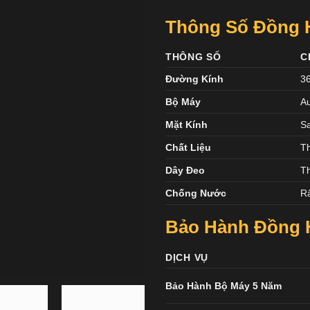
Thông Số Đồng H
THÔNG SỐ
C
Đường Kính
3
Bộ Máy
Au
Mặt Kính
S
Chất Liệu
T
Dây Đeo
T
Chống Nước
Rấ
Bảo Hành Đồng H
DỊCH VỤ
Bảo Hành Bộ Máy 5 Năm