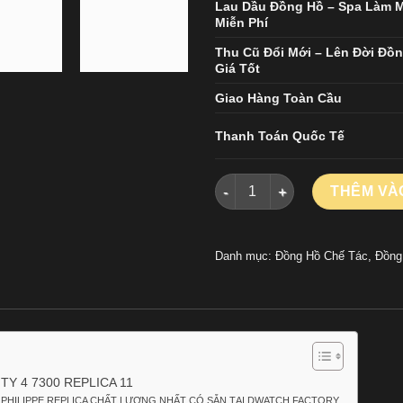
Lau Dầu Đồng Hồ – Spa Làm 
Miễn Phí
Thu Cũ Đổi Mới – Lên Đời Đồ
Giá Tốt
Giao Hàng Toàn Cầu
Thanh Toán Quốc Tế
ĐỒNG HỒ PATEK PHILIPPE TW
THÊM VÀ
Danh mục:
Đồng Hồ Chế Tác
,
Đồng
Y 4 7300 REPLICA 11
 PHILIPPE REPLICA CHẤT LƯỢNG NHẤT CÓ SẴN TẠI DWATCH FACTORY