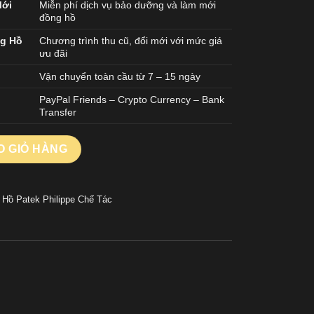
Mới
Miễn phí dịch vụ bảo dưỡng và làm mới
đồng hồ
ng Hồ
Chương trình thu cũ, đổi mới với mức giá
ưu đãi
Vận chuyển toàn cầu từ 7 – 15 ngày
PayPal Friends – Crypto Currency – Bank
Transfer
ENTY 4 7300 REPLICA 11 MẠ VÀNG HỒNG ĐÍNH FULL ĐÁ 36MM s
O GIỎ HÀNG
 Hồ Patek Philippe Chế Tác