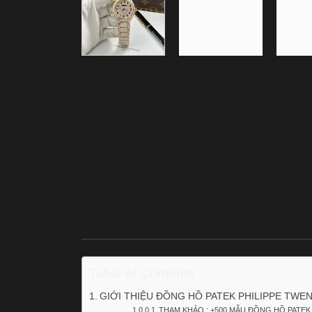
Table of Contents
GIỚI THIỆU ĐỒNG HỒ PATEK PHILIPPE TWENT
THAM KHẢO : +500 MẪU ĐỒNG HỒ PATEK