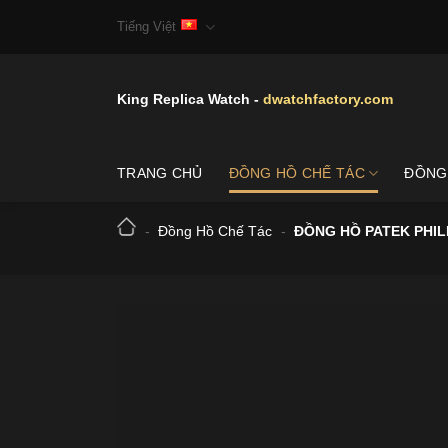
Skip
Tiếng Việt
to
content
King Replica Watch -
dwatchfactory.com
TRANG CHỦ
ĐỒNG HỒ CHẾ TÁC
ĐỒNG
-
Đồng Hồ Chế Tác
-
ĐỒNG HỒ PATEK PHIL