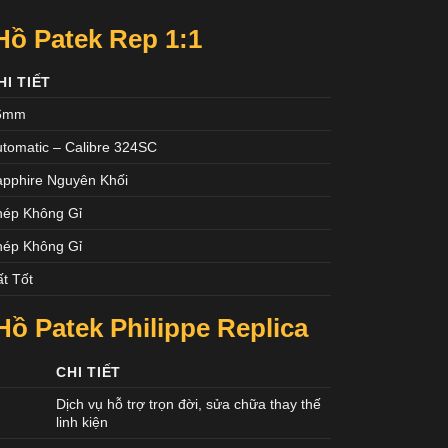
ồ Patek Rep 1:1
HI TIẾT
6mm
tomatic – Calibre 324SC
apphire Nguyên Khối
hép Không Gỉ
hép Không Gỉ
t Tốt
ồ Patek Philippe Replica
CHI TIẾT
Dịch vụ hỗ trợ trọn đời, sửa chữa thay thế
linh kiện