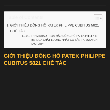
Table of Contents
GIỚI THIỆU ĐỒNG HỒ PATEK PHILIPPE CUBITUS 5821
CHẾ TÁC
THAM KHẢO : +500 MẪU ĐỒNG HỒ PATEK PHILIPPE
REPLICA CHẤT LƯỢNG NHẤT CÓ SẴN TẠI DWATCH
FACTORY
GIỚI THIỆU ĐỒNG HỒ PATEK PHILIPPE
CUBITUS 5821 CHẾ TÁC