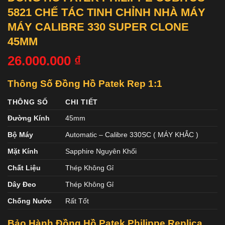
5821 CHẾ TÁC TINH CHỈNH NHÀ MÁY
MÁY CALIBRE 330 SUPER CLONE
45MM
26.000.000
₫
Thông Số Đồng Hồ Patek Rep 1:1
THÔNG SỐ
CHI TIẾT
Đường Kính
45mm
Bộ Máy
Automatic – Calibre 330SC ( MÁY KHẮC )
Mặt Kính
Sapphire Nguyên Khối
Chất Liệu
Thép Không Gỉ
Dây Đeo
Thép Không Gỉ
Chống Nước
Rất Tốt
Bảo Hành Đồng Hồ Patek Philippe Replica