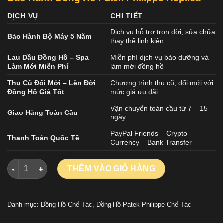
DỊCH VỤ
CHI TIẾT
Dịch vụ hỗ trợ trọn đời, sửa chữa
Bảo Hành Bộ Máy 5 Năm
thay thế linh kiện
Lau Dầu Đồng Hồ – Spa
Miễn phí dịch vụ bảo dưỡng và
Làm Mới Miễn Phí
làm mới đồng hồ
Thu Cũ Đổi Mới – Lên Đời
Chương trình thu cũ, đổi mới với
Đồng Hồ Giá Tốt
mức giá ưu đãi
Vận chuyển toàn cầu từ 7 – 15
Giao Hàng Toàn Cầu
ngày
PayPal Friends – Crypto
Thanh Toán Quốc Tế
Currency – Bank Transfer
ĐỒNG HỒ PATEK PHILIPPE CUBITUS 5821 CHẾ TÁC TINH CHỈN
THÊM VÀO GIỎ HÀNG
Danh mục:
Đồng Hồ Chế Tác
,
Đồng Hồ Patek Philippe Chế Tác