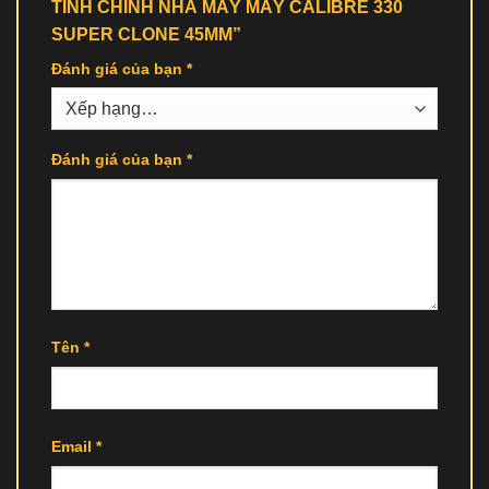
TINH CHỈNH NHÀ MÁY MÁY CALIBRE 330
SUPER CLONE 45MM”
Đánh giá của bạn
*
Đánh giá của bạn
*
Tên
*
Email
*