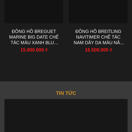
ĐỒNG HỒ BREGUET
ĐỒNG HỒ BREITLING
MARINE BIG DATE CHẾ
NAVITIMER CHẾ TÁC
TÁC MÀU XANH BLUE
NAM DÂY DA MÀU NÂU
NHÀ MÁY HG 39MM
NHÀ MÁY EF 43MM
15.000.000
₫
16.500.000
₫
TIN TỨC