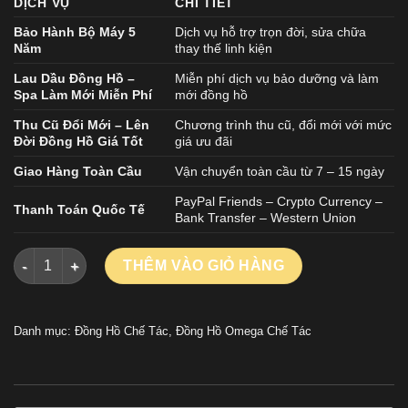
DỊCH VỤ
CHI TIẾT
Bảo Hành Bộ Máy 5
Dịch vụ hỗ trợ trọn đời, sửa chữa
Năm
thay thế linh kiện
Lau Dầu Đồng Hồ –
Miễn phí dịch vụ bảo dưỡng và làm
Spa Làm Mới Miễn Phí
mới đồng hồ
Thu Cũ Đổi Mới – Lên
Chương trình thu cũ, đổi mới với mức
Đời Đồng Hồ Giá Tốt
giá ưu đãi
Giao Hàng Toàn Cầu
Vận chuyển toàn cầu từ 7 – 15 ngày
PayPal Friends – Crypto Currency –
Thanh Toán Quốc Tế
Bank Transfer – Western Union
ĐỒNG HỒ OMEGA SEAMASTER AQUA TERRA REPLICA 11 MẶT 
THÊM VÀO GIỎ HÀNG
Danh mục:
Đồng Hồ Chế Tác
,
Đồng Hồ Omega Chế Tác