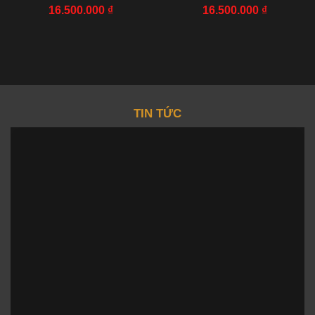
NHÀ MÁY EF 43MM
NHÀ MÁY VS 36MM
16.500.000
₫
16.500.000
₫
TIN TỨC