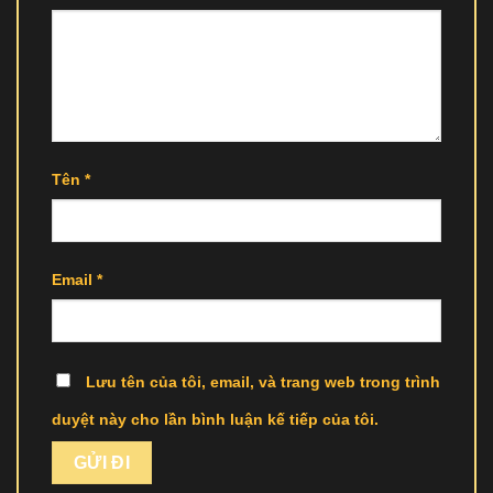
Tên
*
Email
*
Lưu tên của tôi, email, và trang web trong trình
duyệt này cho lần bình luận kế tiếp của tôi.