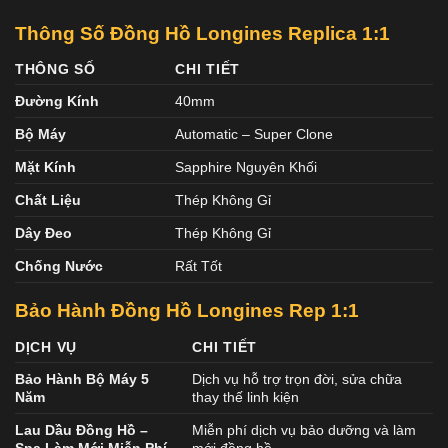
Thông Số Đồng Hồ Longines Replica 1:1
THÔNG SỐ
CHI TIẾT
Đường Kính
40mm
Bộ Máy
Automatic – Super Clone
Mặt Kính
Sapphire Nguyên Khối
Chất Liệu
Thép Không Gỉ
Dây Đeo
Thép Không Gỉ
Chống Nước
Rất Tốt
Bảo Hành Đồng Hồ Longines Rep 1:1
DỊCH VỤ
CHI TIẾT
Bảo Hành Bộ Máy 5
Dịch vụ hỗ trợ trọn đời, sửa chữa
Năm
thay thế linh kiện
Lau Dầu Đồng Hồ –
Miễn phí dịch vụ bảo dưỡng và làm
Spa Làm Mới Miễn Phí
mới đồng hồ