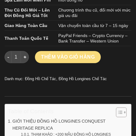
Thu Cũ Đổi Mới – Lên
Chương trình thu cũ, đổi mới với mức
Đời Đồng Hồ Giá Tốt
giá ưu đãi
Giao Hàng Toàn Cầu
Vận chuyển toàn cầu từ 7 – 15 ngày
PayPal Friends – Crypto Currency –
Thanh Toán Quốc Tế
Bank Transfer – Western Union
ĐỒNG HỒ LONGINES CONQUEST HERITAGE REPLICA DEMI MẠ
THÊM VÀO GIỎ HÀNG
Danh mục:
Đồng Hồ Chế Tác
,
Đồng Hồ Longines Chế Tác
Table of Contents
GIỚI THIỆU ĐỒNG HỒ LONGINES CONQUEST
HERITAGE REPLICA
THAM KHẢO : +200 MẪU ĐỒNG HỒ LONGINES