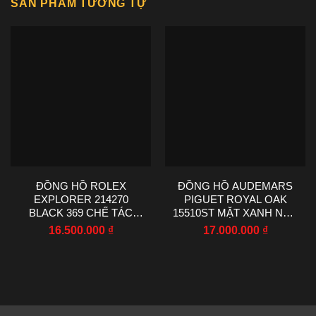
SẢN PHẨM TƯƠNG TỰ
ĐỒNG HỒ ROLEX
ĐỒNG HỒ AUDEMARS
EXPLORER 214270
PIGUET ROYAL OAK
BLACK 369 CHẾ TÁC
15510ST MẶT XANH NHÀ
NHÀ MÁY VS 36MM
MÁY TWT 41MM
16.500.000
₫
17.000.000
₫