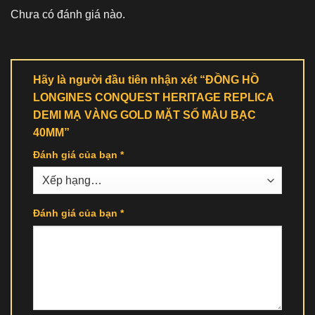
Chưa có đánh giá nào.
Hãy là người đầu tiên nhận xét “ĐỒNG HỒ
LONGINES CONQUEST HERITAGE REPLICA
DEMI MẠ VÀNG GOLD MẶT SỐ MÀU BẠC
40MM”
Đánh giá của bạn
*
Đánh giá của bạn
*