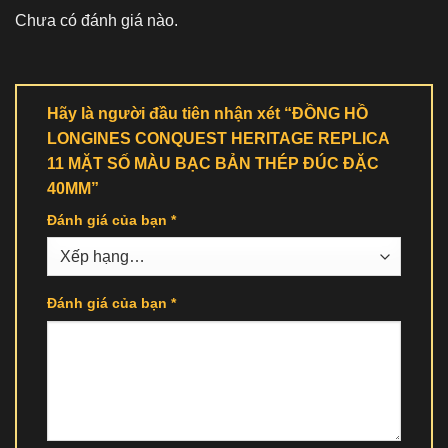
Chưa có đánh giá nào.
Hãy là người đầu tiên nhận xét “ĐỒNG HỒ
LONGINES CONQUEST HERITAGE REPLICA
11 MẶT SỐ MÀU BẠC BẢN THÉP ĐÚC ĐẶC
40MM”
Đánh giá của bạn
*
Đánh giá của bạn
*