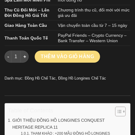
Thu Cũ Đổi Mới – Lên
Chương trình thu cũ, đổi mới với mức
Đời Đồng Hồ Giá Tốt
giá ưu đãi
Giao Hàng Toàn Cầu
Vận chuyển toàn cầu từ 7 – 15 ngày
PayPal Friends – Crypto Currency –
Thanh Toán Quốc Tế
Bank Transfer – Western Union
ĐỒNG HỒ LONGINES CONQUEST HERITAGE REPLICA 11 MẶT S
THÊM VÀO GIỎ HÀNG
Danh mục:
Đồng Hồ Chế Tác
,
Đồng Hồ Longines Chế Tác
Table of Contents
GIỚI THIỆU ĐỒNG HỒ LONGINES CONQUEST
HERITAGE REPLICA 11
THAM KHẢO : +200 MẪU ĐỒNG HỒ LONGINES