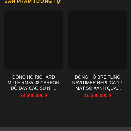
SẢN PHẨM TƯƠNG TỰ
ĐỒNG HỒ RICHARD
ĐỒNG HỒ BREITLING
MILLE RM35-02 CARBON
NAVITIMER REPLICA 1:1
ĐỎ DÂY CAO SU NHÀ
MẶT SỐ XANH QUÂN
MÁY R7 44.5X50MM
ĐỘI EF FACTORY 43MM
24.000.000
₫
16.500.000
₫