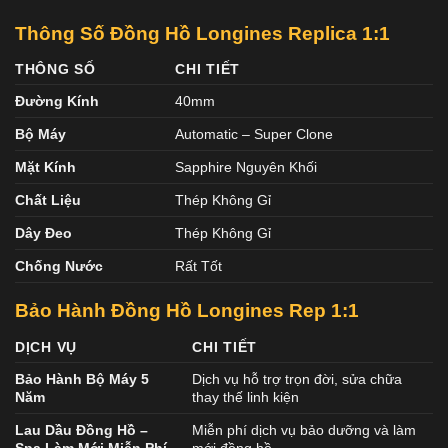
Thông Số Đồng Hồ Longines Replica 1:1
THÔNG SỐ
CHI TIẾT
Đường Kính
40mm
Bộ Máy
Automatic – Super Clone
Mặt Kính
Sapphire Nguyên Khối
Chất Liệu
Thép Không Gỉ
Dây Đeo
Thép Không Gỉ
Chống Nước
Rất Tốt
Bảo Hành Đồng Hồ Longines Rep 1:1
DỊCH VỤ
CHI TIẾT
Bảo Hành Bộ Máy 5
Dịch vụ hỗ trợ trọn đời, sửa chữa
Năm
thay thế linh kiện
Lau Dầu Đồng Hồ –
Miễn phí dịch vụ bảo dưỡng và làm
Spa Làm Mới Miễn Phí
mới đồng hồ