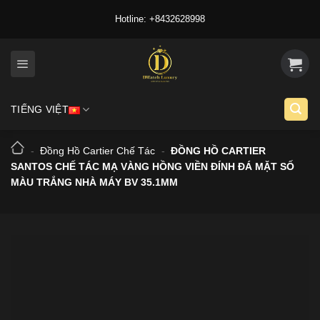
Skip
Hotline: +8432628998
to
content
TIẾNG VIỆT
-
Đồng Hồ Cartier Chế Tác
-
ĐỒNG HỒ CARTIER
SANTOS CHẾ TÁC MẠ VÀNG HỒNG VIỀN ĐÍNH ĐÁ MẶT SỐ
MÀU TRẮNG NHÀ MÁY BV 35.1MM