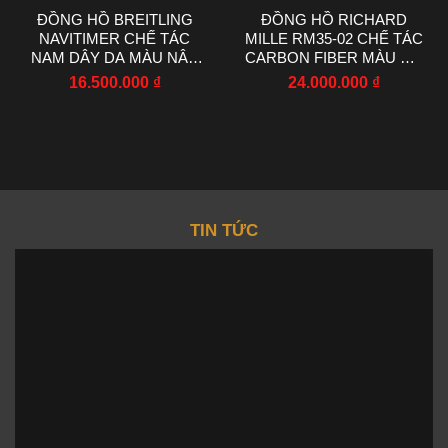
ĐỒNG HỒ BREITLING
ĐỒNG HỒ RICHARD
NAVITIMER CHẾ TÁC
MILLE RM35-02 CHẾ TÁC
NAM DÂY DA MÀU NÂU
CARBON FIBER MÀU ĐỎ
NHÀ MÁY EF 43MM
NHÀ MÁY RM
16.500.000
₫
24.000.000
₫
44.5X50MM
TIN TỨC