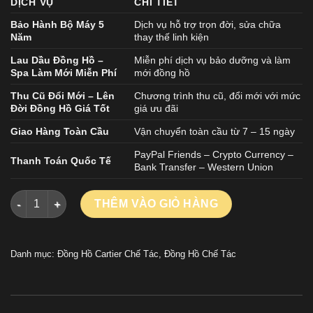
DỊCH VỤ
CHI TIẾT
Bảo Hành Bộ Máy 5
Dịch vụ hỗ trợ trọn đời, sửa chữa
Năm
thay thế linh kiện
Lau Dầu Đồng Hồ –
Miễn phí dịch vụ bảo dưỡng và làm
Spa Làm Mới Miễn Phí
mới đồng hồ
Thu Cũ Đổi Mới – Lên
Chương trình thu cũ, đổi mới với mức
Đời Đồng Hồ Giá Tốt
giá ưu đãi
Giao Hàng Toàn Cầu
Vận chuyển toàn cầu từ 7 – 15 ngày
PayPal Friends – Crypto Currency –
Thanh Toán Quốc Tế
Bank Transfer – Western Union
ĐỒNG HỒ CARTIER SANTOS CHẾ TÁC MẠ VÀNG HỒNG VIỀN ĐÍ
THÊM VÀO GIỎ HÀNG
Danh mục:
Đồng Hồ Cartier Chế Tác
,
Đồng Hồ Chế Tác