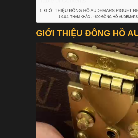
Table of Contents
GIỚI THIỆU ĐỒNG HỒ AUDEMARS PIGUET RE
THAM KHẢO : +600 ĐỒNG HỒ AUDEMARS
GIỚI THIỆU ĐỒNG HỒ A