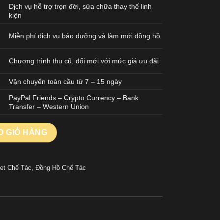
Dịch vụ hỗ trợ trọn đời, sửa chữa thay thế linh
kiện
Miễn phí dịch vụ bảo dưỡng và làm mới đồng hồ
Chương trình thu cũ, đổi mới với mức giá ưu đãi
Vận chuyển toàn cầu từ 7 – 15 ngày
PayPal Friends – Crypto Currency – Bank
Transfer – Western Union
REPLICA 11 ROYAL OAK OFFSHORE 26420 CHRONOGRPAH MẠ V
O GIỎ HÀNG
et Chế Tác
,
Đồng Hồ Chế Tác