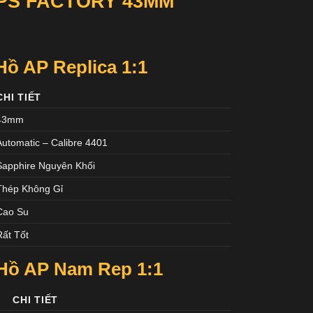
PS FACTORY 43MM
ồ AP Replica 1:1
CHI TIẾT
43mm
Automatic – Calibre 4401
Sapphire Nguyên Khối
Thép Không Gỉ
Cao Su
Rất Tốt
 Hồ AP Nam
Rep 1:1
CHI TIẾT