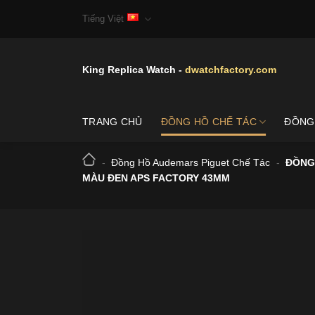
Skip
Tiếng Việt
to
content
King Replica Watch -
dwatchfactory.com
TRANG CHỦ
ĐỒNG HỒ CHẾ TÁC
ĐỒNG
-
Đồng Hồ Audemars Piguet Chế Tác
-
ĐỒNG
MÀU ĐEN APS FACTORY 43MM