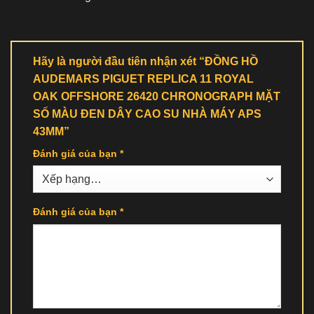
Hãy là người đầu tiên nhận xét “ĐỒNG HỒ
AUDEMARS PIGUET REPLICA 11 ROYAL
OAK OFFSHORE 26420 CHRONOGRAPH MẶT
SỐ MÀU ĐEN DÂY CAO SU NHÀ MÁY APS
43MM”
Đánh giá của bạn
*
Đánh giá của bạn
*