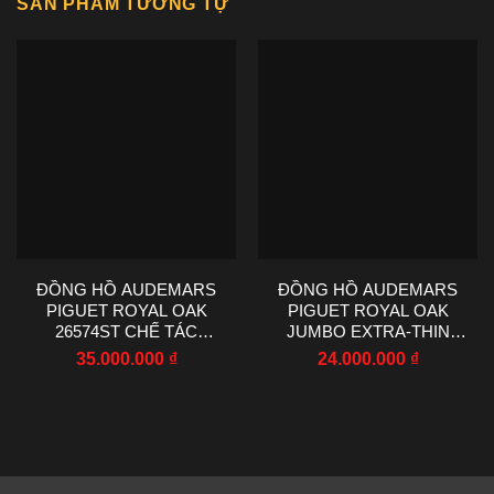
SẢN PHẨM TƯƠNG TỰ
ĐỒNG HỒ AUDEMARS
ĐỒNG HỒ AUDEMARS
PIGUET ROYAL OAK
PIGUET ROYAL OAK
26574ST CHẾ TÁC
JUMBO EXTRA-THIN
MOISSANITE BAGUETTE
15202IP TITANIUM ZF
35.000.000
₫
24.000.000
₫
41MM
39MM