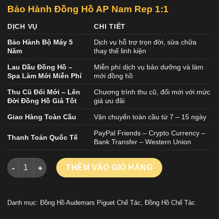
Bảo Hành Đồng Hồ AP Nam
Rep 1:1
DỊCH VỤ
CHI TIẾT
Bảo Hành Bộ Máy 5
Dịch vụ hỗ trợ trọn đời, sửa chữa
Năm
thay thế linh kiện
Lau Dầu Đồng Hồ –
Miễn phí dịch vụ bảo dưỡng và làm
Spa Làm Mới Miễn Phí
mới đồng hồ
Thu Cũ Đổi Mới – Lên
Chương trình thu cũ, đổi mới với mức
Đời Đồng Hồ Giá Tốt
giá ưu đãi
Giao Hàng Toàn Cầu
Vận chuyển toàn cầu từ 7 – 15 ngày
PayPal Friends – Crypto Currency –
Thanh Toán Quốc Tế
Bank Transfer – Western Union
ĐỒNG HỒ AUDEMARS PIGUET REPLICA 11 ROYAL OAK OFFSH
THÊM VÀO GIỎ HÀNG
Danh mục:
Đồng Hồ Audemars Piguet Chế Tác
,
Đồng Hồ Chế Tác