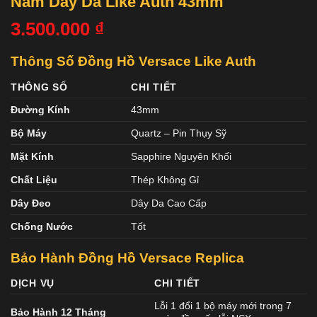
Nam Dây Da Like Auth 43mm
3.500.000
₫
Thông Số Đồng Hồ Versace Like Auth
THÔNG SỐ
CHI TIẾT
Đường Kính
43mm
Bộ Máy
Quartz – Pin Thụy Sỹ
Mặt Kính
Sapphire Nguyên Khối
Chất Liệu
Thép Không Gỉ
Dây Đeo
Dây Da Cao Cấp
Chống Nước
Tốt
Bảo Hành Đồng Hồ Versace Replica
DỊCH VỤ
CHI TIẾT
Lỗi 1 đổi 1 bộ máy mới trong 7
Bảo Hành 12 Tháng