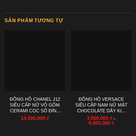
SẢN PHẨM TƯƠNG TỰ
ĐỒNG HỒ CHANEL J12
ĐỒNG HỒ VERSACE
SIÊU CẤP NỮ VỎ GỐM
SIÊU CẤP NAM NỮ MẶT
CERAMI CỌC SỐ ĐÍNH
CHOCOLATE DÂY KIM
ĐÁ 33MM
LOẠI 33-42MM
14.500.000
₫
3.000.000
₫
–
Khoảng
6.000.000
₫
giá:
Sản
từ
3.000.000 
phẩm