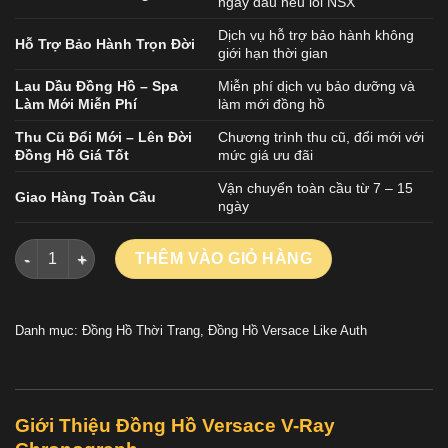
ngày đầu nếu lỗi NSX
Dịch vụ hỗ trợ bảo hành không
Hỗ Trợ Bảo Hành Trọn Đời
giới hạn thời gian
Lau Dầu Đồng Hồ – Spa
Miễn phí dịch vụ bảo dưỡng và
Làm Mới Miễn Phí
làm mới đồng hồ
Thu Cũ Đổi Mới – Lên Đời
Chương trình thu cũ, đổi mới với
Đồng Hồ Giá Tốt
mức giá ưu đãi
Vận chuyển toàn cầu từ 7 – 15
Giao Hàng Toàn Cầu
ngày
Đồng Hồ Versace V-Ray Chronograph Nam Dây Da Like Auth 4
THÊM VÀO GIỎ HÀNG
Danh mục:
Đồng Hồ Thời Trang
,
Đồng Hồ Versace Like Auth
Giới Thiệu Đồng Hồ Versace V-Ray