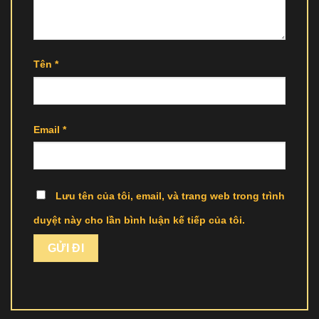
Tên
*
Email
*
Lưu tên của tôi, email, và trang web trong trình
duyệt này cho lần bình luận kế tiếp của tôi.