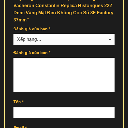
Vacheron Constantin Replica Historiques 222
Demi Vàng Mặt Đen Không Cọc Số 8F Factory
37mm”
Đánh giá của bạn
*
Đánh giá của bạn
*
Tên
*
Email
*