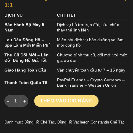
1:1
DỊCH VỤ
CHI TIẾT
Bảo Hành Bộ Máy 5
Dịch vụ hỗ trợ trọn đời, sửa chữa
Năm
thay thế linh kiện
Lau Dầu Đồng Hồ –
Miễn phí dịch vụ bảo dưỡng và làm
Spa Làm Mới Miễn Phí
mới đồng hồ
Thu Cũ Đổi Mới – Lên
Chương trình thu cũ, đổi mới với mức
Đời Đồng Hồ Giá Tốt
giá ưu đãi
Giao Hàng Toàn Cầu
Vận chuyển toàn cầu từ 7 – 15 ngày
PayPal Friends – Crypto Currency –
Thanh Toán Quốc Tế
Bank Transfer – Western Union
Đồng Hồ Vacheron Constantin Replica Historiques 222 Demi 
THÊM VÀO GIỎ HÀNG
Danh mục:
Đồng Hồ Chế Tác
,
Đồng Hồ Vacheron Constantin Chế Tác