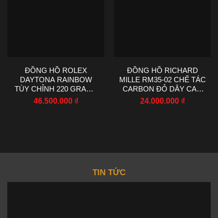
ĐỒNG HỒ ROLEX
ĐỒNG HỒ RICHARD
DAYTONA RAINBOW
MILLE RM35-02 CHẾ TÁC
TÙY CHỈNH 220 GRAMS
CARBON ĐỎ DÂY CAO
MOISSANITE RUBY
SU NHÀ MÁY RM
46.500.000
₫
24.000.000
₫
SAPPHIRE 40MM
44.5X50MM
TIN TỨC