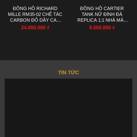
ĐỒNG HỒ RICHARD
ĐỒNG HỒ CARTIER
MILLE RM35-02 CHẾ TÁC
TANK NỮ ĐÍNH ĐÁ
CARBON ĐỎ DÂY CAO
REPLICA 1:1 NHÀ MÁY
SU NHÀ MÁY RM
AF 22X29MM
24.000.000
₫
9.500.000
₫
44.5X50MM
TIN TỨC