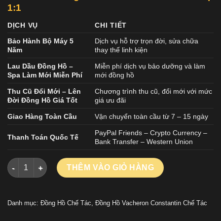
1:1
DỊCH VỤ
CHI TIẾT
Bảo Hành Bộ Máy 5
Dịch vụ hỗ trợ trọn đời, sửa chữa
Năm
thay thế linh kiện
Lau Dầu Đồng Hồ –
Miễn phí dịch vụ bảo dưỡng và làm
Spa Làm Mới Miễn Phí
mới đồng hồ
Thu Cũ Đổi Mới – Lên
Chương trình thu cũ, đổi mới với mức
Đời Đồng Hồ Giá Tốt
giá ưu đãi
Giao Hàng Toàn Cầu
Vận chuyển toàn cầu từ 7 – 15 ngày
PayPal Friends – Crypto Currency –
Thanh Toán Quốc Tế
Bank Transfer – Western Union
Đồng Hồ Vacheron Constantin Rep 11 Overseas Dual Time 4745
THÊM VÀO GIỎ HÀNG
Danh mục:
Đồng Hồ Chế Tác
,
Đồng Hồ Vacheron Constantin Chế Tác