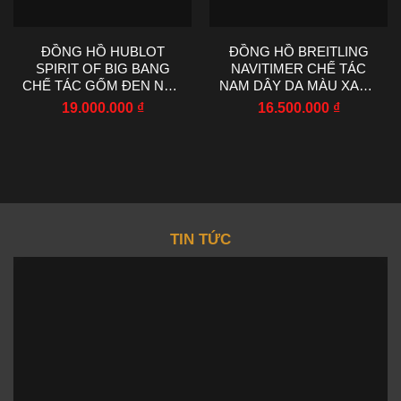
ĐỒNG HỒ HUBLOT
ĐỒNG HỒ BREITLING
SPIRIT OF BIG BANG
NAVITIMER CHẾ TÁC
CHẾ TÁC GỐM ĐEN NHÀ
NAM DÂY DA MÀU XANH
MÁY AAA 42MM
NHÀ MÁY EF 43MM
19.000.000
₫
16.500.000
₫
TIN TỨC