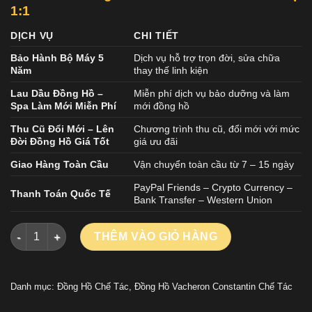
1:1
DỊCH VỤ
CHI TIẾT
Bảo Hành Bộ Máy 5
Dịch vụ hỗ trợ trọn đời, sửa chữa
Năm
thay thế linh kiện
Lau Dầu Đồng Hồ –
Miễn phí dịch vụ bảo dưỡng và làm
Spa Làm Mới Miễn Phí
mới đồng hồ
Thu Cũ Đổi Mới – Lên
Chương trình thu cũ, đổi mới với mức
Đời Đồng Hồ Giá Tốt
giá ưu đãi
Giao Hàng Toàn Cầu
Vận chuyển toàn cầu từ 7 – 15 ngày
PayPal Friends – Crypto Currency –
Thanh Toán Quốc Tế
Bank Transfer – Western Union
Đồng Hồ Vacheron Constantin Overseas Dual Time 47450 Repli
THÊM VÀO GIỎ HÀNG
Danh mục:
Đồng Hồ Chế Tác
,
Đồng Hồ Vacheron Constantin Chế Tác