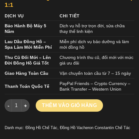
1:1
DỊCH VỤ
CHI TIẾT
Bảo Hành Bộ Máy 5
Dịch vụ hỗ trợ trọn đời, sửa chữa
Năm
thay thế linh kiện
Lau Dầu Đồng Hồ –
Miễn phí dịch vụ bảo dưỡng và làm
Spa Làm Mới Miễn Phí
mới đồng hồ
Thu Cũ Đổi Mới – Lên
Chương trình thu cũ, đổi mới với mức
Đời Đồng Hồ Giá Tốt
giá ưu đãi
Giao Hàng Toàn Cầu
Vận chuyển toàn cầu từ 7 – 15 ngày
PayPal Friends – Crypto Currency –
Thanh Toán Quốc Tế
Bank Transfer – Western Union
Đồng Hồ Vacheron Constantin Historiques 222 Replica 11 Mà
THÊM VÀO GIỎ HÀNG
Danh mục:
Đồng Hồ Chế Tác
,
Đồng Hồ Vacheron Constantin Chế Tác