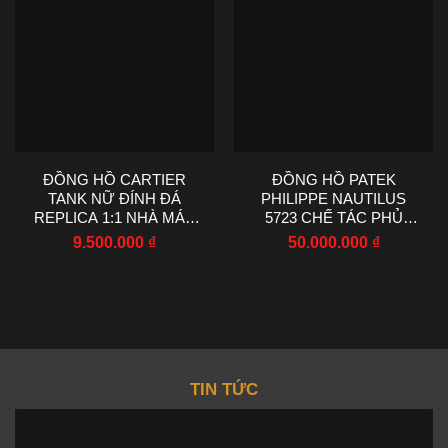
ĐỒNG HỒ CARTIER
ĐỒNG HỒ PATEK
TANK NỮ ĐÍNH ĐÁ
PHILIPPE NAUTILUS
REPLICA 1:1 NHÀ MÁY
5723 CHẾ TÁC PHỦ
AF 22X29MM
VÀNG TRẮNG
9.500.000
₫
50.000.000
₫
SAPPHIRE TỔNG HỢP
40MM
TIN TỨC