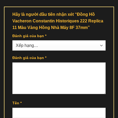
Hãy là người đầu tiên nhận xét “Đồng Hồ
Vacheron Constantin Historiques 222 Replica
11 Màu Vàng Hồng Nhà Máy 8F 37mm”
Đánh giá của bạn
*
Đánh giá của bạn
*
Tên
*