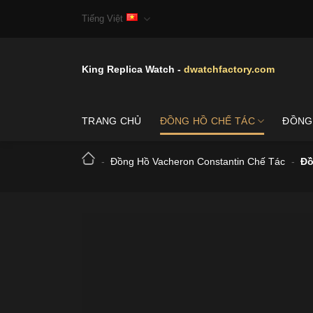
Skip
Tiếng Việt
to
content
King Replica Watch -
dwatchfactory.com
TRANG CHỦ
ĐỒNG HỒ CHẾ TÁC
ĐỒNG
-
Đồng Hồ Vacheron Constantin Chế Tác
-
Đồ