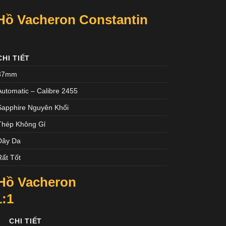
Hồ Vacheron Constantin
CHI TIẾT
37mm
Automatic – Calibre 2455
Sapphire Nguyên Khối
Thép Không Gỉ
Dây Da
Rất Tốt
Hồ Vacheron
1:1
CHI TIẾT