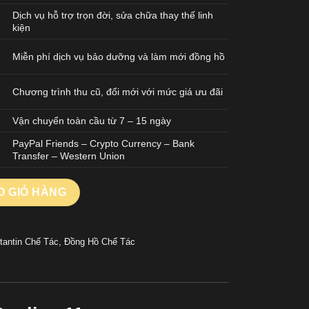
Dịch vụ hỗ trợ trọn đời, sửa chữa thay thế linh
kiện
Miễn phí dịch vụ bảo dưỡng và làm mới đồng hồ
Chương trình thu cũ, đổi mới với mức giá ưu đãi
Vận chuyển toàn cầu từ 7 – 15 ngày
PayPal Friends – Crypto Currency – Bank
Transfer – Western Union
Historiques 222 Replica 11 Demi Vàng Dây Kim Loại 8F Factory 
O GIỎ HÀNG
tantin Chế Tác
,
Đồng Hồ Chế Tác