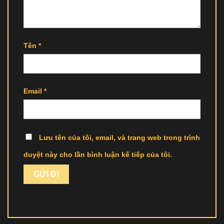
Tên
*
Email
*
Lưu tên của tôi, email, và trang web trong trình
duyệt này cho lần bình luận kế tiếp của tôi.