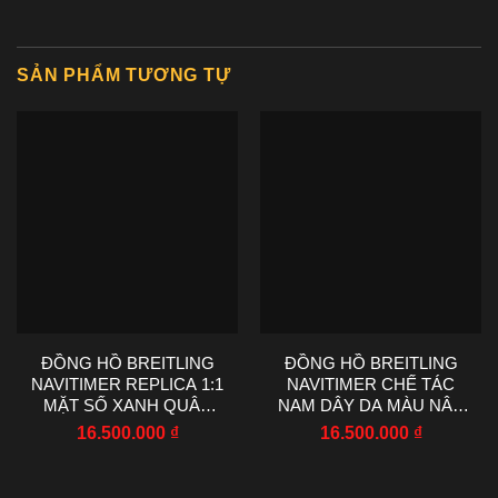
SẢN PHẨM TƯƠNG TỰ
ĐỒNG HỒ BREITLING
ĐỒNG HỒ BREITLING
NAVITIMER REPLICA 1:1
NAVITIMER CHẾ TÁC
MẶT SỐ XANH QUÂN
NAM DÂY DA MÀU NÂU
ĐỘI EF FACTORY 43MM
NHÀ MÁY EF 43MM
16.500.000
₫
16.500.000
₫