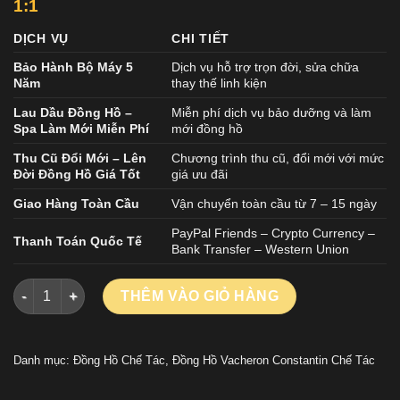
1:1
DỊCH VỤ
CHI TIẾT
Bảo Hành Bộ Máy 5
Dịch vụ hỗ trợ trọn đời, sửa chữa
Năm
thay thế linh kiện
Lau Dầu Đồng Hồ –
Miễn phí dịch vụ bảo dưỡng và làm
Spa Làm Mới Miễn Phí
mới đồng hồ
Thu Cũ Đổi Mới – Lên
Chương trình thu cũ, đổi mới với mức
Đời Đồng Hồ Giá Tốt
giá ưu đãi
Giao Hàng Toàn Cầu
Vận chuyển toàn cầu từ 7 – 15 ngày
PayPal Friends – Crypto Currency –
Thanh Toán Quốc Tế
Bank Transfer – Western Union
Đồng Hồ Vacheron Constantin Chế Tác Overseas 6000V Tourbi
THÊM VÀO GIỎ HÀNG
Danh mục:
Đồng Hồ Chế Tác
,
Đồng Hồ Vacheron Constantin Chế Tác