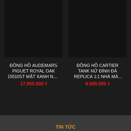
ĐỒNG HỒ AUDEMARS
ĐỒNG HỒ CARTIER
PIGUET ROYAL OAK
TANK NỮ ĐÍNH ĐÁ
15510ST MẶT XANH NHÀ
REPLICA 1:1 NHÀ MÁY
MÁY TWT 41MM
AF 22X29MM
17.000.000
₫
9.500.000
₫
TIN TỨC