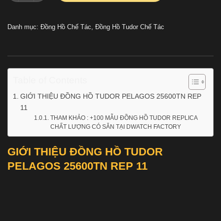
Danh mục:
Đồng Hồ Chế Tác
,
Đồng Hồ Tudor Chế Tác
Table of Contents
GIỚI THIỆU ĐỒNG HỒ TUDOR PELAGOS 25600TN REP
11
THAM KHẢO : +100 MẪU ĐỒNG HỒ TUDOR REPLICA
CHẤT LƯỢNG CÓ SẴN TẠI DWATCH FACTORY
GIỚI THIỆU ĐỒNG HỒ TUDOR
PELAGOS 25600TN REP 11