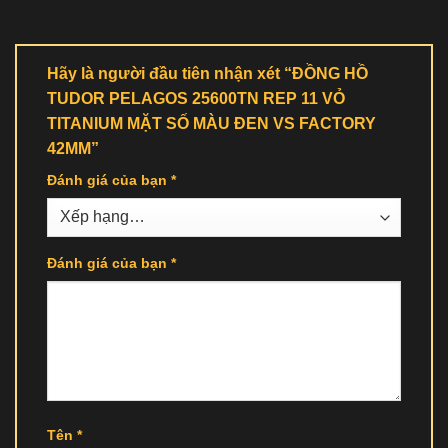
Hãy là người đầu tiên nhận xét “ĐỒNG HỒ
TUDOR PELAGOS 25600TN REP 11 VỎ
TITANIUM MẶT SỐ MÀU ĐEN VS FACTORY
42MM”
Đánh giá của bạn
*
Đánh giá của bạn
*
Tên
*