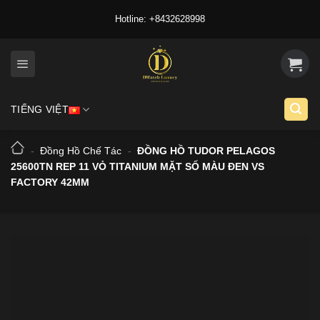
Skip
Hotline: +8432628998
to
content
TIẾNG VIỆT
-
Đồng Hồ Chế Tác
-
ĐỒNG HỒ TUDOR PELAGOS
25600TN REP 11 VỎ TITANIUM MẶT SỐ MÀU ĐEN VS
FACTORY 42MM