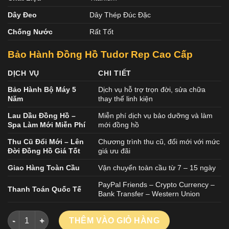
Dây Đeo
Dây Thép Đúc Đặc
Chống Nước
Rất Tốt
Bảo Hành Đồng Hồ Tudor Rep Cao Cấp
DỊCH VỤ
CHI TIẾT
Bảo Hành Bộ Máy 5
Dịch vụ hỗ trợ trọn đời, sửa chữa
Năm
thay thế linh kiện
Lau Dầu Đồng Hồ –
Miễn phí dịch vụ bảo dưỡng và làm
Spa Làm Mới Miễn Phí
mới đồng hồ
Thu Cũ Đổi Mới – Lên
Chương trình thu cũ, đổi mới với mức
Đời Đồng Hồ Giá Tốt
giá ưu đãi
Giao Hàng Toàn Cầu
Vận chuyển toàn cầu từ 7 – 15 ngày
PayPal Friends – Crypto Currency –
Thanh Toán Quốc Tế
Bank Transfer – Western Union
ĐỒNG HỒ TUDOR PELAGOS 25600TN REP 11 VỎ TITANIUM MẶT
THÊM VÀO GIỎ HÀNG