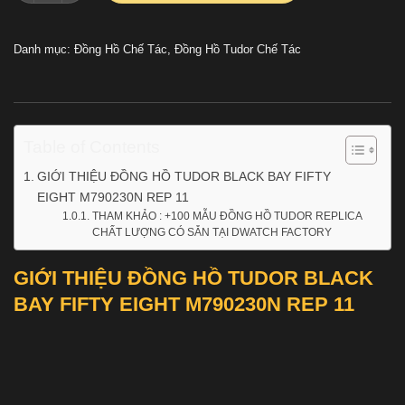
Danh mục:
Đồng Hồ Chế Tác
,
Đồng Hồ Tudor Chế Tác
Table of Contents
GIỚI THIỆU ĐỒNG HỒ TUDOR BLACK BAY FIFTY
EIGHT M790230N REP 11
THAM KHẢO : +100 MẪU ĐỒNG HỒ TUDOR REPLICA
CHẤT LƯỢNG CÓ SẴN TẠI DWATCH FACTORY
GIỚI THIỆU ĐỒNG HỒ TUDOR BLACK
BAY FIFTY EIGHT M790230N REP 11