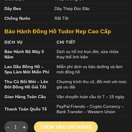
Dây Đeo
Dây Thép Đúc Đặc
Chống Nước
Rất Tốt
Bảo Hành Đồng Hồ Tudor Rep Cao Cấp
DỊCH VỤ
CHI TIẾT
Bảo Hành Bộ Máy 5
Dịch vụ hỗ trợ trọn đời, sửa chữa
Năm
thay thế linh kiện
Lau Dầu Đồng Hồ –
Miễn phí dịch vụ bảo dưỡng và làm
Spa Làm Mới Miễn Phí
mới đồng hồ
Thu Cũ Đổi Mới – Lên
Chương trình thu cũ, đổi mới với mức
Đời Đồng Hồ Giá Tốt
giá ưu đãi
Giao Hàng Toàn Cầu
Vận chuyển toàn cầu từ 7 – 15 ngày
PayPal Friends – Crypto Currency –
Thanh Toán Quốc Tế
Bank Transfer – Western Union
ĐỒNG HỒ TUDOR BLACK BAY FIFTY EIGHT M790230N REP 11 
THÊM VÀO GIỎ HÀNG