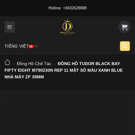
Skip
Hotline: +8432628998
to
content
TIẾNG VIỆT
-
Đồng Hồ Chế Tác
-
ĐỒNG HỒ TUDOR BLACK BAY
FIFTY EIGHT M790230N REP 11 MẶT SỐ MÀU XANH BLUE
NHÀ MÁY ZF 39MM