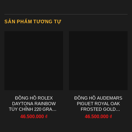
SẢN PHẨM TƯƠNG TỰ
ĐỒNG HỒ ROLEX
ĐỒNG HỒ AUDEMARS
DAYTONA RAINBOW
PIGUET ROYAL OAK
TÙY CHỈNH 220 GRAMS
FROSTED GOLD
MOISSANITE RUBY
15407BC PHỦ VÀNG
46.500.000
₫
46.500.000
₫
SAPPHIRE 40MM
TRẮNG 41MM