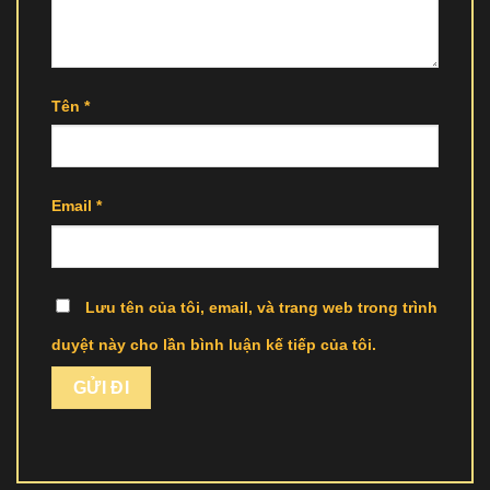
Tên
*
Email
*
Lưu tên của tôi, email, và trang web trong trình
duyệt này cho lần bình luận kế tiếp của tôi.