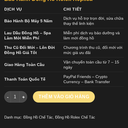
DỊCH VỤ
CHI TIẾT
Dịch vụ hỗ trợ trọn đời, sửa chữa
Bảo Hành Bộ Máy 5 Năm
thay thế linh kiện
Lau Dầu Đồng Hồ – Spa
Miễn phí dịch vụ bảo dưỡng và
Làm Mới Miễn Phí
làm mới đồng hồ
Thu Cũ Đổi Mới – Lên Đời
Chương trình thu cũ, đổi mới với
Đồng Hồ Giá Tốt
mức giá ưu đãi
Vận chuyển toàn cầu từ 7 – 15
Giao Hàng Toàn Cầu
ngày
PayPal Friends – Crypto
Thanh Toán Quốc Tế
Currency – Bank Transfer
ĐỒNG HỒ ROLEX OYSTER PERPETUAL CHẾ TÁC MẶT SỐ CELE
THÊM VÀO GIỎ HÀNG
Danh mục:
Đồng Hồ Chế Tác
,
Đồng Hồ Rolex Chế Tác