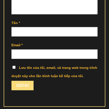
Tên
*
Email
*
Lưu tên của tôi, email, và trang web trong trình
duyệt này cho lần bình luận kế tiếp của tôi.