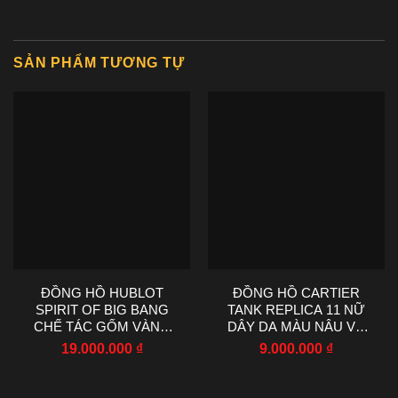
SẢN PHẨM TƯƠNG TỰ
ĐỒNG HỒ HUBLOT
ĐỒNG HỒ CARTIER
SPIRIT OF BIG BANG
TANK REPLICA 11 NỮ
CHẾ TÁC GỐM VÀNG
DÂY DA MÀU NÂU VỎ
NHÀ MÁY AAA 42MM
VÀNG HỒNG 22X29MM
19.000.000
₫
9.000.000
₫