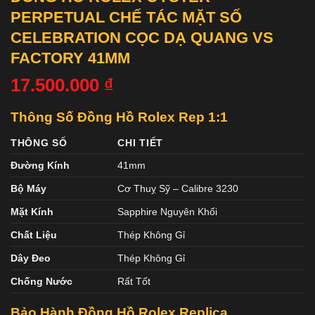
PERPETUAL CHẾ TÁC MẶT SỐ
CELEBRATION CỌC DẠ QUANG VS
FACTORY 41MM
17.500.000
₫
Thông Số Đồng Hồ Rolex Rep 1:1
THÔNG SỐ
CHI TIẾT
Đường Kính
41mm
Bộ Máy
Cơ Thuỵ Sỹ – Calibre 3230
Mặt Kính
Sapphire Nguyên Khối
Chất Liệu
Thép Không Gỉ
Dây Đeo
Thép Không Gỉ
Chống Nước
Rất Tốt
Bảo Hành Đồng Hồ Rolex Replica