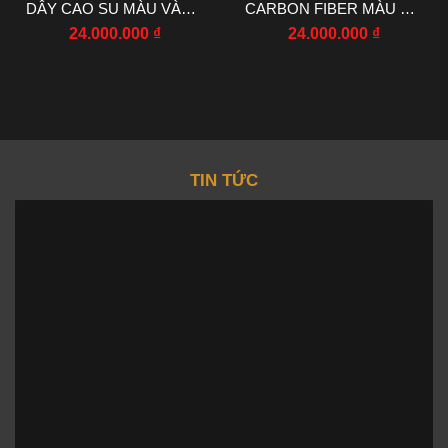
DÂY CAO SU MÀU VÀNG
CARBON FIBER MÀU ĐỎ
R7 FACTORY 44.5X50MM
NHÀ MÁY RM
24.000.000
₫
24.000.000
₫
44.5X50MM
TIN TỨC