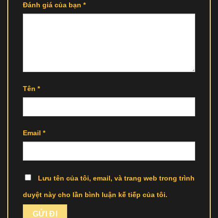
Đánh giá của bạn
*
Tên
*
Email
*
Lưu tên của tôi, email, và trang web trong trình
duyệt này cho lần bình luận kế tiếp của tôi.