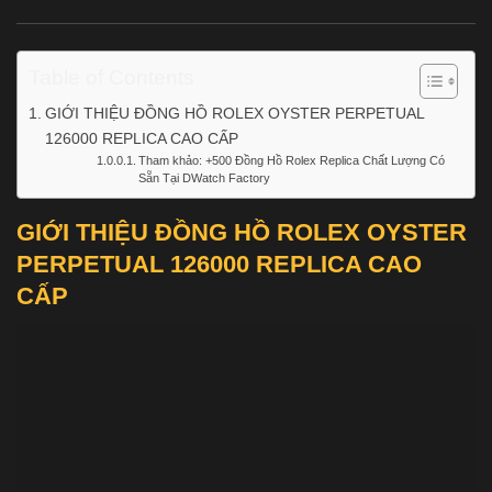
Table of Contents
GIỚI THIỆU ĐỒNG HỒ ROLEX OYSTER PERPETUAL
126000 REPLICA CAO CẤP
Tham khảo: +500 Đồng Hồ Rolex Replica Chất Lượng Có
Sẵn Tại DWatch Factory
GIỚI THIỆU ĐỒNG HỒ ROLEX OYSTER
PERPETUAL 126000 REPLICA CAO
CẤP