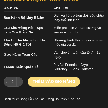
DỊCH VỤ
CHI TIẾT
Dịch vụ hỗ trợ trọn đời, sửa chữa
Bảo Hành Bộ Máy 5 Năm
thay thế linh kiện
Lau Dầu Đồng Hồ – Spa
Miễn phí dịch vụ bảo dưỡng và
Làm Mới Miễn Phí
làm mới đồng hồ
Thu Cũ Đổi Mới – Lên Đời
Chương trình thu cũ, đổi mới với
Đồng Hồ Giá Tốt
mức giá ưu đãi
Vận chuyển toàn cầu từ 7 – 15
Giao Hàng Toàn Cầu
ngày
PayPal Friends – Crypto
Thanh Toán Quốc Tế
Currency – Bank Transfer
ĐỒNG HỒ ROLEX OYSTER PERPETUAL 126000 REPLICA CAO 
THÊM VÀO GIỎ HÀNG
Danh mục:
Đồng Hồ Chế Tác
,
Đồng Hồ Rolex Chế Tác