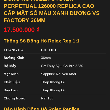
PERPETUAL 126000 REPLICA CAO
CẤP MẶT SỐ MÀU XANH DƯƠNG VS
FACTORY 36MM
17.500.000
₫
Thông Số Đồng Hồ Rolex Rep 1:1
THÔNG SỐ
CHI TIẾT
Đường Kính
36mm
Bộ Máy
Cơ Thuỵ Sỹ – Calibre 3230
Mặt Kính
Sapphire Nguyên Khối
Chất Liệu
Thép Không Gỉ
Dây Đeo
Thép Không Gỉ
Chống Nước
Rất Tốt
Bảo Hành Đồng Hồ Rolex Replica