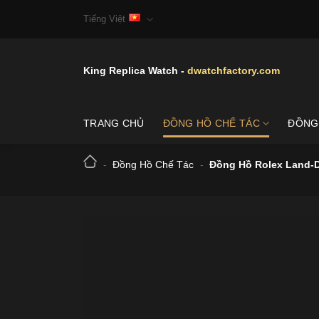
Skip
Tiếng Việt
to
content
King Replica Watch -
dwatchfactory.com
TRANG CHỦ
ĐỒNG HỒ CHẾ TÁC
ĐỒNG
-
Đồng Hồ Chế Tác
-
Đồng Hồ Rolex Land-D