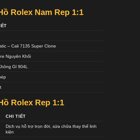
Hồ Rolex Nam Rep 1:1
IẾT
tic – Cali 7135 Super Clone
re Nguyên Khối
Không Gỉ 904L
hép
t
Hồ Rolex
Rep 1:1
CHI TIẾT
Dịch vụ hỗ trợ trọn đời, sửa chữa thay thế linh
kiện