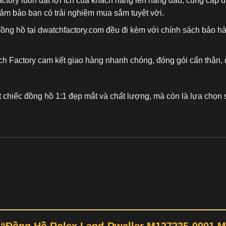
actory luôn đặt lợi ích của khách hàng lên hàng đầu, cung cấp
đảm bảo bạn có trải nghiệm mua sắm tuyệt vời.
đồng hồ tại dwatchfactory.com đều đi kèm với chính sách bảo h
ch Factory cam kết giao hàng nhanh chóng, đóng gói cẩn thận, 
t chiếc
đồng hồ 1:1
đẹp mắt và chất lượng, mà còn là lựa chọn s