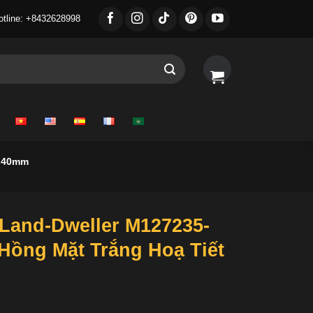
otline: +8432628998
g 40mm
Land-Dweller M127235-
Hồng Mặt Trắng Hoạ Tiết