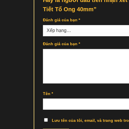
Hãy là người đầu tiên nhận x
Tiết Tổ Ong 40mm”
Đánh giá của bạn
*
Đánh giá của bạn
*
Tên
*
Lưu tên của tôi, email, và trang web tro