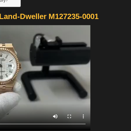
ory?
 Land-Dweller M127235-0001