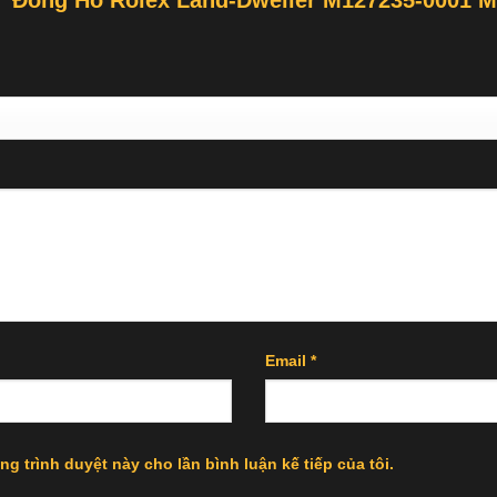
ét “Đồng Hồ Rolex Land-Dweller M127235-0001 
Email
*
ng trình duyệt này cho lần bình luận kế tiếp của tôi.