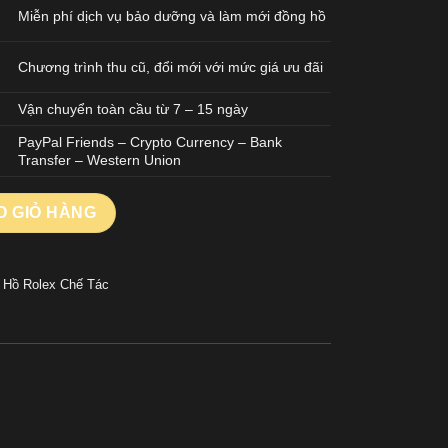
Miễn phí dịch vụ bảo dưỡng và làm mới đồng hồ
Chương trình thu cũ, đổi mới với mức giá ưu đãi
Vận chuyển toàn cầu từ 7 – 15 ngày
PayPal Friends – Crypto Currency – Bank
Transfer – Western Union
M127235-0001 Màu Vàng Hồng Mặt Trắng Hoạ Tiết Tổ Ong 40mm s
O GIỎ HÀNG
 Hồ Rolex Chế Tác