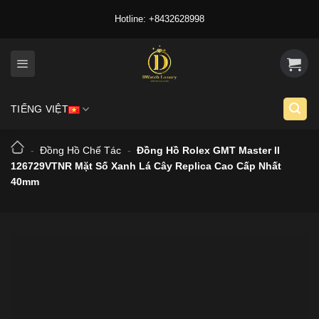
Skip
Hotline: +8432628998
to
content
TIẾNG VIỆT
-
Đồng Hồ Chế Tác
-
Đồng Hồ Rolex GMT Master II
126729VTNR Mặt Số Xanh Lá Cây Replica Cao Cấp Nhất
40mm