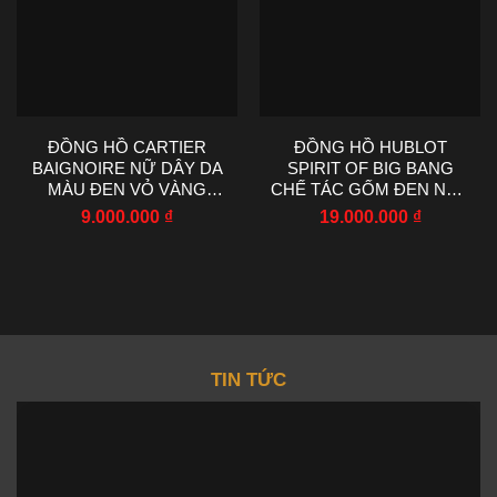
ĐỒNG HỒ CARTIER
ĐỒNG HỒ HUBLOT
BAIGNOIRE NỮ DÂY DA
SPIRIT OF BIG BANG
MÀU ĐEN VỎ VÀNG
CHẾ TÁC GỐM ĐEN NHÀ
VÀNG AF FACTORY
MÁY AAA 42MM
9.000.000
₫
19.000.000
₫
23X31MM
TIN TỨC