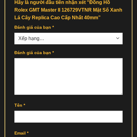
Hãy là người đầu tiên nhận xét “Đồng Hồ
Rolex GMT Master II 126729VTNR Mặt Số Xanh
Lá Cây Replica Cao Cấp Nhất 40mm”
Đánh giá của bạn
*
Đánh giá của bạn
*
Tên
*
Email
*