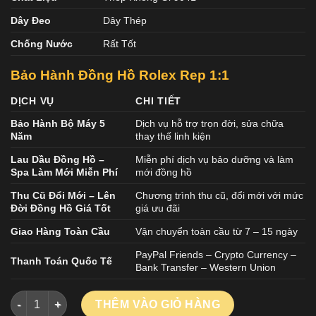
Dây Đeo
Dây Thép
Chống Nước
Rất Tốt
Bảo Hành Đồng Hồ Rolex
Rep 1:1
DỊCH VỤ
CHI TIẾT
Bảo Hành Bộ Máy 5
Dịch vụ hỗ trợ trọn đời, sửa chữa
Năm
thay thế linh kiện
Lau Dầu Đồng Hồ –
Miễn phí dịch vụ bảo dưỡng và làm
Spa Làm Mới Miễn Phí
mới đồng hồ
Thu Cũ Đổi Mới – Lên
Chương trình thu cũ, đổi mới với mức
Đời Đồng Hồ Giá Tốt
giá ưu đãi
Giao Hàng Toàn Cầu
Vận chuyển toàn cầu từ 7 – 15 ngày
PayPal Friends – Crypto Currency –
Thanh Toán Quốc Tế
Bank Transfer – Western Union
Đồng Hồ Rolex GMT Master II 126729VTNR Mặt Số Xanh Lá Cây
THÊM VÀO GIỎ HÀNG