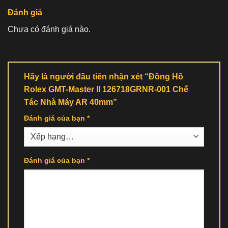
Đánh giá
Chưa có đánh giá nào.
Hãy là người đầu tiên nhận xét “Đồng Hồ
Rolex GMT-Master II 126718GRNR-001 Chế
Tác Nhà Máy AR 40mm”
Đánh giá của bạn
*
Đánh giá của bạn
*