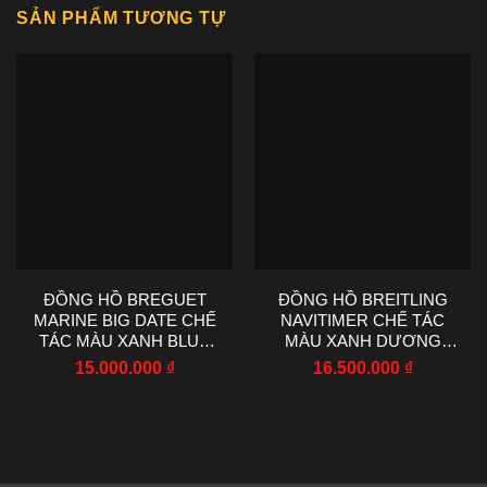
SẢN PHẨM TƯƠNG TỰ
ĐỒNG HỒ BREGUET
ĐỒNG HỒ BREITLING
MARINE BIG DATE CHẾ
NAVITIMER CHẾ TÁC
TÁC MÀU XANH BLUE
MÀU XANH DƯƠNG
NHÀ MÁY HG 39MM
MÁY CƠ EF FACTORY
15.000.000
₫
16.500.000
₫
43MM