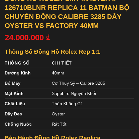
126710BLNR REPLICA 11 BATMAN BỘ
CHUYỂN ĐỘNG CALIBRE 3285 DÂY
OYSTER VS FACTORY 40MM
24.000.000
₫
Thông Số Đồng Hồ Rolex Rep 1:1
THÔNG SỐ
CHI TIẾT
Đường Kính
40mm
Bộ Máy
Cơ Thuỵ Sỹ – Calibre 3285
Mặt Kính
Sapphire Nguyên Khối
Chất Liệu
Thép Không Gỉ
Dây Đeo
Oyster
Chống Nước
Rất Tốt
Bảo Hành Đồng Hồ Rolex Replica