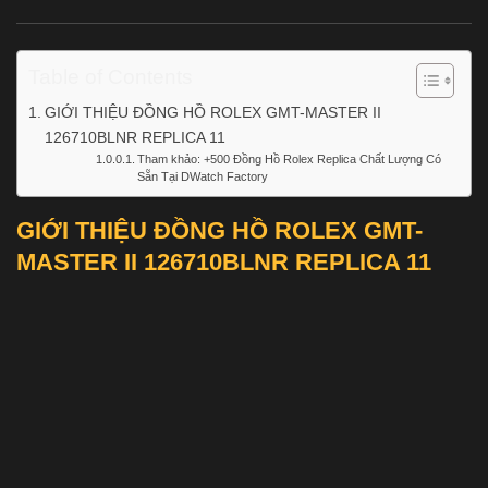
Table of Contents
GIỚI THIỆU ĐỒNG HỒ ROLEX GMT-MASTER II
126710BLNR REPLICA 11
Tham khảo: +500 Đồng Hồ Rolex Replica Chất Lượng Có
Sẵn Tại DWatch Factory
GIỚI THIỆU ĐỒNG HỒ ROLEX GMT-
MASTER II 126710BLNR REPLICA 11