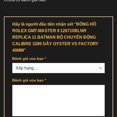
Hãy là người đầu tiên nhận xét “ĐỒNG HỒ
ROLEX GMT-MASTER II 126710BLNR
REPLICA 11 BATMAN BỘ CHUYỂN ĐỘNG
CALIBRE 3285 DÂY OYSTER VS FACTORY
40MM”
Đánh giá của bạn
*
Đánh giá của bạn
*