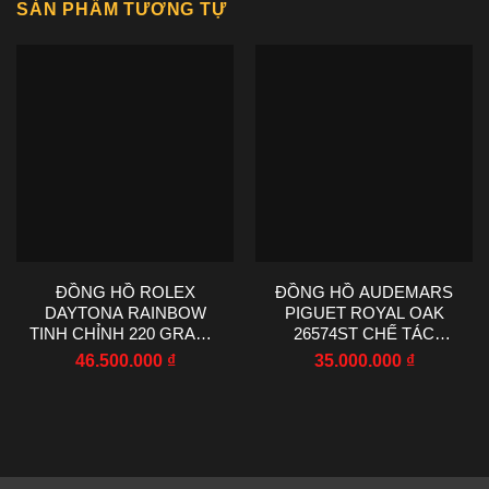
SẢN PHẨM TƯƠNG TỰ
ĐỒNG HỒ ROLEX
ĐỒNG HỒ AUDEMARS
DAYTONA RAINBOW
PIGUET ROYAL OAK
TINH CHỈNH 220 GRAMS
26574ST CHẾ TÁC
MOISSANITE RUBY
MOISSANITE BAGUETTE
46.500.000
₫
35.000.000
₫
SAPPHIRE 40MM
41MM