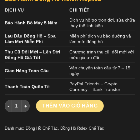
DỊCH VỤ
CHI TIẾT
Dịch vụ hỗ trợ trọn đời, sửa chữa
Bảo Hành Bộ Máy 5 Năm
thay thế linh kiện
Lau Dầu Đồng Hồ – Spa
Miễn phí dịch vụ bảo dưỡng và
Làm Mới Miễn Phí
làm mới đồng hồ
Thu Cũ Đổi Mới – Lên Đời
Chương trình thu cũ, đổi mới với
Đồng Hồ Giá Tốt
mức giá ưu đãi
Vận chuyển toàn cầu từ 7 – 15
Giao Hàng Toàn Cầu
ngày
PayPal Friends – Crypto
Thanh Toán Quốc Tế
Currency – Bank Transfer
ĐỒNG HỒ ROLEX GMT-MASTER II 126710BLNR REPLICA 11 BA
THÊM VÀO GIỎ HÀNG
Danh mục:
Đồng Hồ Chế Tác
,
Đồng Hồ Rolex Chế Tác