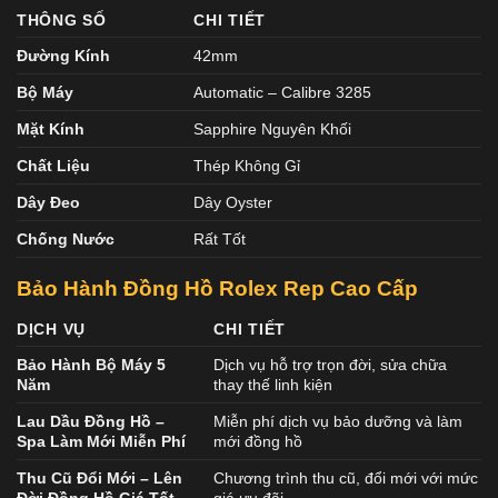
THÔNG SỐ
CHI TIẾT
Đường Kính
42mm
Bộ Máy
Automatic – Calibre 3285
Mặt Kính
Sapphire Nguyên Khối
Chất Liệu
Thép Không Gỉ
Dây Đeo
Dây Oyster
Chống Nước
Rất Tốt
Bảo Hành Đồng Hồ Rolex Rep Cao Cấp
DỊCH VỤ
CHI TIẾT
Bảo Hành Bộ Máy 5
Dịch vụ hỗ trợ trọn đời, sửa chữa
Năm
thay thế linh kiện
Lau Dầu Đồng Hồ –
Miễn phí dịch vụ bảo dưỡng và làm
Spa Làm Mới Miễn Phí
mới đồng hồ
Thu Cũ Đổi Mới – Lên
Chương trình thu cũ, đổi mới với mức
Đời Đồng Hồ Giá Tốt
giá ưu đãi