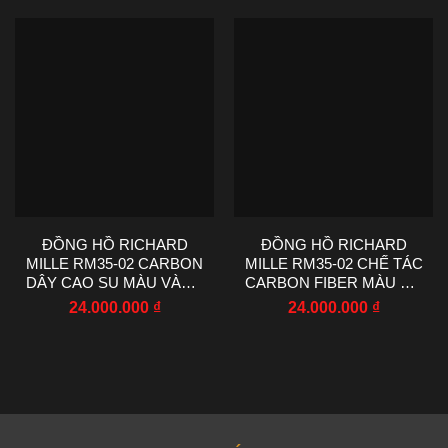
ĐỒNG HỒ RICHARD
ĐỒNG HỒ RICHARD
MILLE RM35-02 CARBON
MILLE RM35-02 CHẾ TÁC
DÂY CAO SU MÀU VÀNG
CARBON FIBER MÀU ĐỎ
R7 FACTORY 44.5X50MM
NHÀ MÁY RM
24.000.000
₫
24.000.000
₫
44.5X50MM