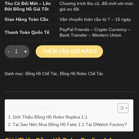
Thu Cũ Đổi Mới – Lên
Chương trình thu cũ, đổi mới với mức
Đời Đồng Hồ Giá Tốt
giá ưu đãi
Giao Hàng Toàn Cầu
Vận chuyển toàn cầu từ 7 – 15 ngày
PayPal Friends – Crypto Currency –
Thanh Toán Quốc Tế
Bank Transfer – Western Union
Đồng Hồ Rolex Daytona 116519LN Mặt Thiên Thạch Nhà Máy Q
THÊM VÀO GIỎ HÀNG
Danh mục:
Đồng Hồ Chế Tác
,
Đồng Hồ Rolex Chế Tác
Table of Contents
Giới Thiệu Đồng Hồ Rolex Replica 1:1
Tại Sao Nên Mua Đồng Hồ Fake 1:1 Tại DWatch Factory?