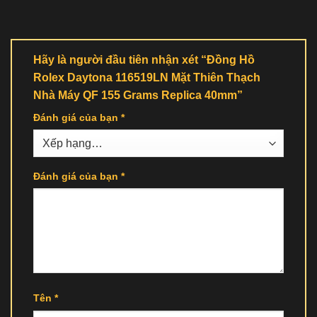
Hãy là người đầu tiên nhận xét “Đồng Hồ
Rolex Daytona 116519LN Mặt Thiên Thạch
Nhà Máy QF 155 Grams Replica 40mm”
Đánh giá của bạn
*
Đánh giá của bạn
*
Tên
*