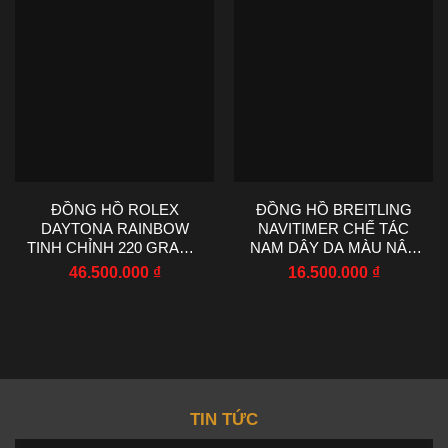
ĐỒNG HỒ ROLEX
ĐỒNG HỒ BREITLING
DAYTONA RAINBOW
NAVITIMER CHẾ TÁC
TINH CHỈNH 220 GRAMS
NAM DÂY DA MÀU NÂU
MOISSANITE RUBY
NHÀ MÁY EF 43MM
46.500.000
₫
16.500.000
₫
SAPPHIRE 40MM
TIN TỨC