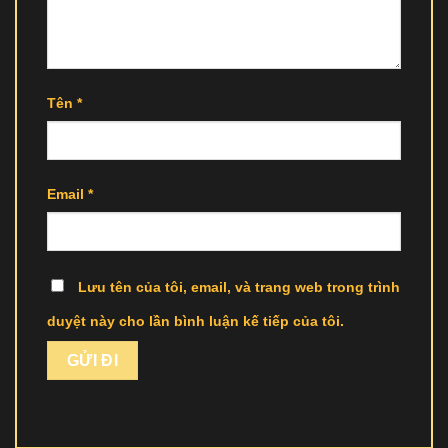
Tên
*
Email
*
Lưu tên của tôi, email, và trang web trong trình
duyệt này cho lần bình luận kế tiếp của tôi.