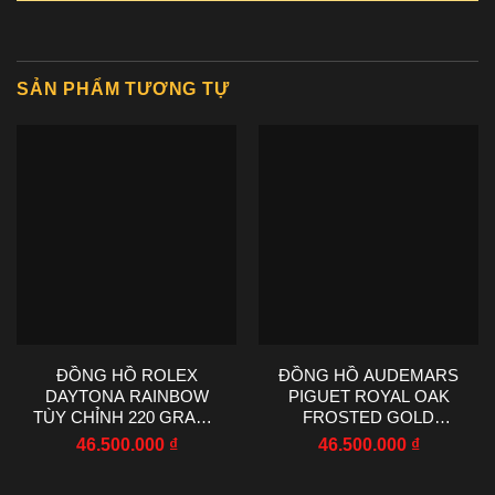
SẢN PHẨM TƯƠNG TỰ
ĐỒNG HỒ ROLEX
ĐỒNG HỒ AUDEMARS
DAYTONA RAINBOW
PIGUET ROYAL OAK
TÙY CHỈNH 220 GRAMS
FROSTED GOLD
MOISSANITE RUBY
15407BC PHỦ VÀNG
46.500.000
₫
46.500.000
₫
SAPPHIRE 40MM
TRẮNG 41MM