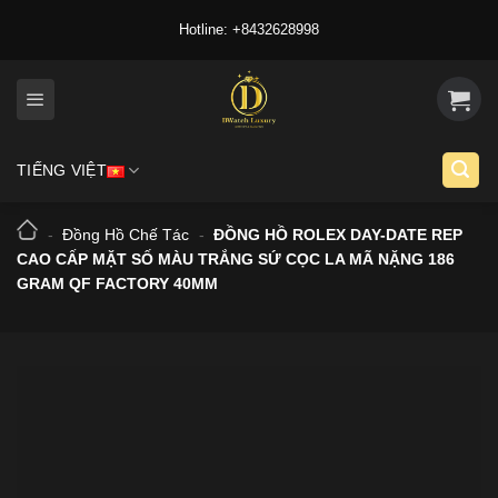
Skip
Hotline: +8432628998
to
content
TIẾNG VIỆT
-
Đồng Hồ Chế Tác
-
ĐỒNG HỒ ROLEX DAY-DATE REP
CAO CẤP MẶT SỐ MÀU TRẮNG SỨ CỌC LA MÃ NẶNG 186
GRAM QF FACTORY 40MM