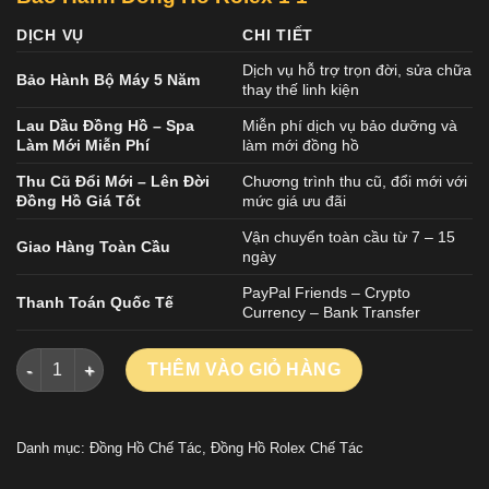
DỊCH VỤ
CHI TIẾT
Dịch vụ hỗ trợ trọn đời, sửa chữa
Bảo Hành Bộ Máy 5 Năm
thay thế linh kiện
Lau Dầu Đồng Hồ – Spa
Miễn phí dịch vụ bảo dưỡng và
Làm Mới Miễn Phí
làm mới đồng hồ
Thu Cũ Đổi Mới – Lên Đời
Chương trình thu cũ, đổi mới với
Đồng Hồ Giá Tốt
mức giá ưu đãi
Vận chuyển toàn cầu từ 7 – 15
Giao Hàng Toàn Cầu
ngày
PayPal Friends – Crypto
Thanh Toán Quốc Tế
Currency – Bank Transfer
ĐỒNG HỒ ROLEX DAY-DATE REP CAO CẤP MẶT SỐ MÀU TRẮNG
THÊM VÀO GIỎ HÀNG
Danh mục:
Đồng Hồ Chế Tác
,
Đồng Hồ Rolex Chế Tác