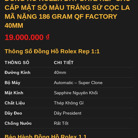
CẤP MẶT SỐ MÀU TRẮNG SỨ CỌC LA
MÃ NẶNG 186 GRAM QF FACTORY
40MM
19.000.000
₫
Thông Số Đồng Hồ Rolex Rep 1:1
THÔNG SỐ
CHI TIẾT
Đường Kính
40mm
Bộ Máy
Automatic – Super Clone
Mặt Kính
Sapphire Nguyên Khối
Chất Liệu
Thép Không Gỉ
Dây Đeo
Dây President
Chống Nước
Rất Tốt
Bảo Hành Đồng Hồ Rolex 1 1