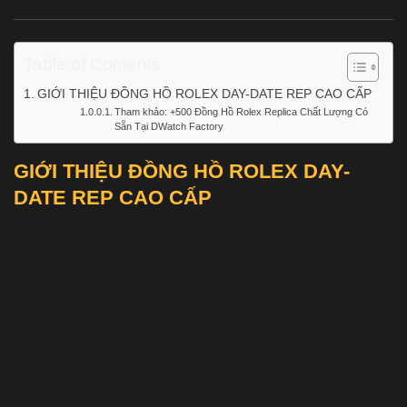
Table of Contents
GIỚI THIỆU ĐỒNG HỒ ROLEX DAY-DATE REP CAO CẤP
Tham khảo: +500 Đồng Hồ Rolex Replica Chất Lượng Có
Sẵn Tại DWatch Factory
GIỚI THIỆU ĐỒNG HỒ ROLEX DAY-
DATE REP CAO CẤP