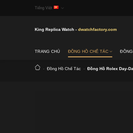
Skip
Tiếng Việt
to
content
King Replica Watch -
dwatchfactory.com
TRANG CHỦ
ĐỒNG HỒ CHẾ TÁC
ĐỒNG
-
Đồng Hồ Chế Tác
-
Đồng Hồ Rolex Day-Da