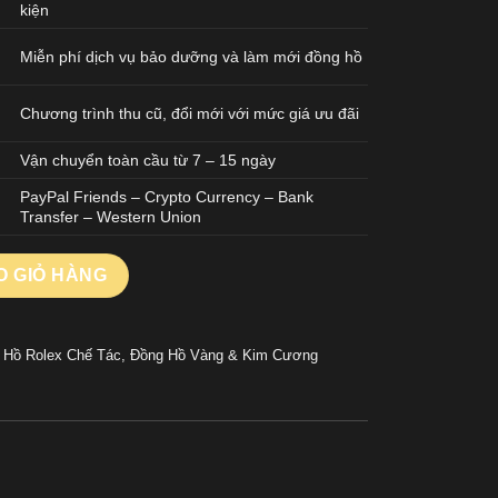
kiện
Miễn phí dịch vụ bảo dưỡng và làm mới đồng hồ
Chương trình thu cũ, đổi mới với mức giá ưu đãi
Vận chuyển toàn cầu từ 7 – 15 ngày
PayPal Friends – Crypto Currency – Bank
Transfer – Western Union
Tác Cao Cấp Độ Đá Ruby Đỏ Baguette Kim Cương Moissanite Bọ
O GIỎ HÀNG
 Hồ Rolex Chế Tác
,
Đồng Hồ Vàng & Kim Cương