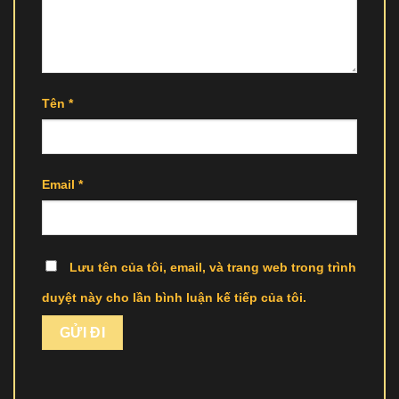
Tên
*
Email
*
Lưu tên của tôi, email, và trang web trong trình
duyệt này cho lần bình luận kế tiếp của tôi.