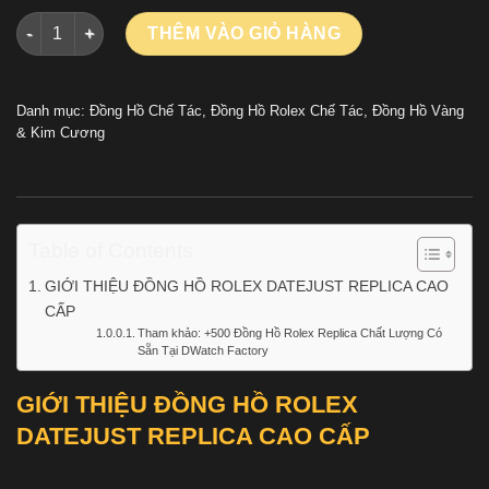
ĐỒNG HỒ ROLEX DATEJUST REPLICA CAO CẤP MẶT SỐ MÀU X
THÊM VÀO GIỎ HÀNG
Danh mục:
Đồng Hồ Chế Tác
,
Đồng Hồ Rolex Chế Tác
,
Đồng Hồ Vàng
& Kim Cương
Table of Contents
GIỚI THIỆU ĐỒNG HỒ ROLEX DATEJUST REPLICA CAO
CẤP
Tham khảo: +500 Đồng Hồ Rolex Replica Chất Lượng Có
Sẵn Tại DWatch Factory
GIỚI THIỆU ĐỒNG HỒ ROLEX
DATEJUST REPLICA CAO CẤP