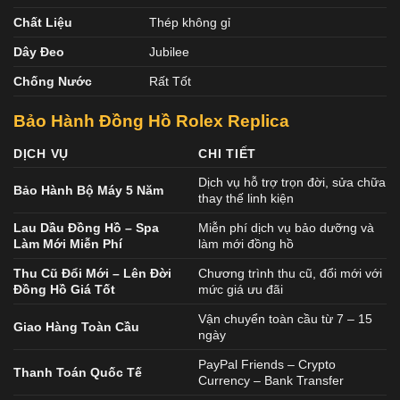
Chất Liệu
Thép không gỉ
Dây Đeo
Jubilee
Chống Nước
Rất Tốt
Bảo Hành Đồng Hồ Rolex Replica
DỊCH VỤ
CHI TIẾT
Dịch vụ hỗ trợ trọn đời, sửa chữa
Bảo Hành Bộ Máy 5 Năm
thay thế linh kiện
Lau Dầu Đồng Hồ – Spa
Miễn phí dịch vụ bảo dưỡng và
Làm Mới Miễn Phí
làm mới đồng hồ
Thu Cũ Đổi Mới – Lên Đời
Chương trình thu cũ, đổi mới với
Đồng Hồ Giá Tốt
mức giá ưu đãi
Vận chuyển toàn cầu từ 7 – 15
Giao Hàng Toàn Cầu
ngày
PayPal Friends – Crypto
Thanh Toán Quốc Tế
Currency – Bank Transfer