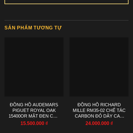
SẢN PHẨM TƯƠNG TỰ
ĐỒNG HỒ AUDEMARS
ĐỒNG HỒ RICHARD
PIGUET ROYAL OAK
MILLE RM35-02 CHẾ TÁC
15400OR MẶT ĐEN CHẾ
CARBON ĐỎ DÂY CAO
TÁC NHÀ MÁY IP 41MM
SU NHÀ MÁY RM
15.500.000
₫
24.000.000
₫
44.5X50MM