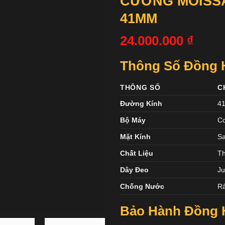
CƯƠNG MOISS
41MM
24.000.000
₫
Thông Số Đồng H
THÔNG SỐ
C
Đường Kính
4
Bộ Máy
Cơ
Mặt Kính
Sa
Chất Liệu
Th
Dây Đeo
Ju
Chống Nước
Rấ
Bảo Hành Đồng H