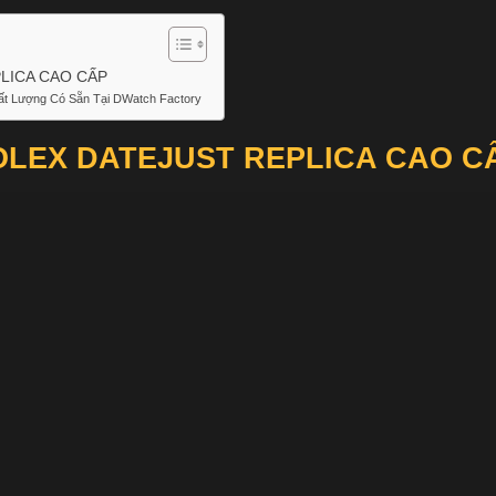
PLICA CAO CẤP
ất Lượng Có Sẵn Tại DWatch Factory
ROLEX DATEJUST REPLICA CAO 