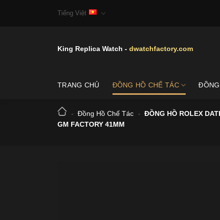
Skip
Tiếng Việt
to
content
King Replica Watch -
dwatchfactory.com
TRANG CHỦ
ĐỒNG HỒ CHẾ TÁC
ĐỒNG
-
Đồng Hồ Chế Tác
-
ĐỒNG HỒ ROLEX DAT
GM FACTORY 41MM