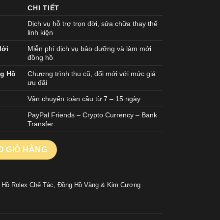
CHI TIẾT
Dịch vụ hỗ trợ trọn đời, sửa chữa thay thế
linh kiện
Mới
Miễn phí dịch vụ bảo dưỡng và làm mới
đồng hồ
ng Hồ
Chương trình thu cũ, đổi mới với mức giá
ưu đãi
Vận chuyển toàn cầu từ 7 – 15 ngày
PayPal Friends – Crypto Currency – Bank
Transfer
EPLICA CAO CẤP BỌC VÀNG THẬT MẶT SỐ MÀU NÂU CHOCOLAT
O GIỎ HÀNG
 Hồ Rolex Chế Tác
,
Đồng Hồ Vàng & Kim Cương