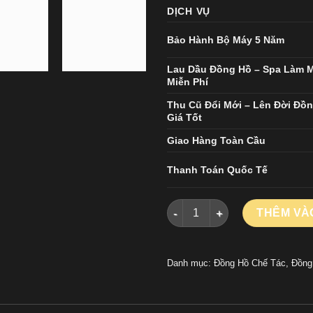
DỊCH VỤ
Bảo Hành Bộ Máy 5 Năm
Lau Dầu Đồng Hồ – Spa Làm 
Miễn Phí
Thu Cũ Đổi Mới – Lên Đời Đồ
Giá Tốt
Giao Hàng Toàn Cầu
Thanh Toán Quốc Tế
ĐỒNG HỒ ROLEX DATEJUST R
THÊM VÀ
Danh mục:
Đồng Hồ Chế Tác
,
Đồng