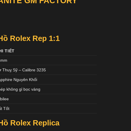
ANITE GM FACTORY
ồ Rolex Rep 1:1
HI TIẾT
1mm
 Thuỵ Sỹ – Calibre 3235
pphire Nguyên Khối
ép không gỉ bọc vàng
bilee
t Tốt
ồ Rolex Replica