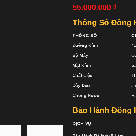
55.000.000
₫
Thông Số Đồng H
THÔNG SỐ
C
Đường Kính
4
Bộ Máy
Cơ
Mặt Kính
Sa
Chất Liệu
Th
Dây Đeo
Ju
Chống Nước
Rấ
Bảo Hành Đồng H
DỊCH VỤ