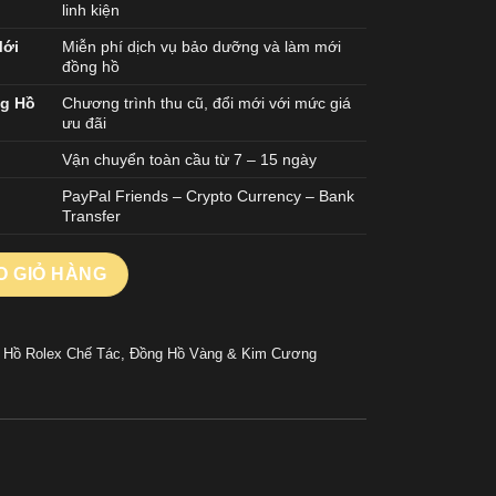
linh kiện
Mới
Miễn phí dịch vụ bảo dưỡng và làm mới
đồng hồ
ng Hồ
Chương trình thu cũ, đổi mới với mức giá
ưu đãi
Vận chuyển toàn cầu từ 7 – 15 ngày
PayPal Friends – Crypto Currency – Bank
Transfer
EPLICA 11 MẶT SỐ MÀU XANH DƯƠNG ĐÍNH FULL KIM CƯƠNG M
O GIỎ HÀNG
 Hồ Rolex Chế Tác
,
Đồng Hồ Vàng & Kim Cương