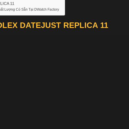
LICA 11
ất Lượng Có Sẵn Tại DWatch Factory
OLEX DATEJUST REPLICA 11