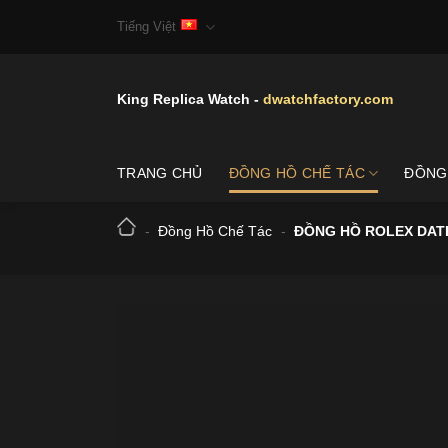
Skip
Tiếng Việt
to
content
King Replica Watch -
dwatchfactory.com
TRANG CHỦ
ĐỒNG HỒ CHẾ TÁC
ĐỒNG
-
Đồng Hồ Chế Tác
-
ĐỒNG HỒ ROLEX DAT