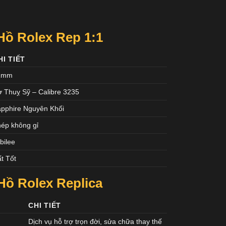
ồ Rolex Rep 1:1
HI TIẾT
1mm
 Thuỵ Sỹ – Calibre 3235
pphire Nguyên Khối
ép không gỉ
bilee
t Tốt
ồ Rolex Replica
CHI TIẾT
Dịch vụ hỗ trợ trọn đời, sửa chữa thay thế