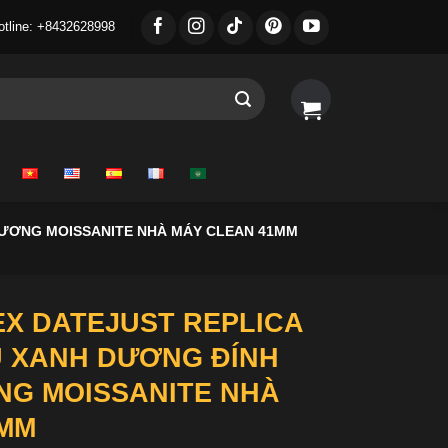
otline: +8432628998
CƯƠNG MOISSANITE NHÀ MÁY CLEAN 41MM
X DATEJUST REPLICA
U XANH DƯƠNG ĐÍNH
NG MOISSANITE NHÀ
1MM