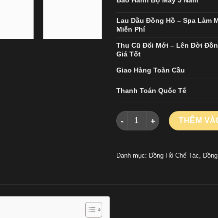
Bảo Hành Bộ Máy 5 Năm
Lau Dầu Đồng Hồ – Spa Làm 
Miễn Phí
Thu Cũ Đổi Mới – Lên Đời Đồ
Giá Tốt
Giao Hàng Toàn Cầu
Thanh Toán Quốc Tế
ĐỒNG HỒ ROLEX DATEJUST R
THÊM VÀ
Danh mục:
Đồng Hồ Chế Tác
,
Đồng