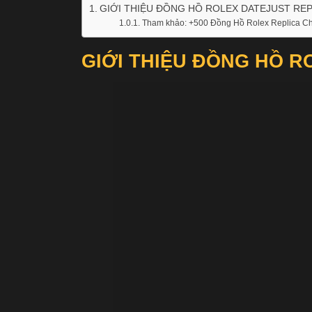
GIỚI THIỆU ĐỒNG HỒ ROLEX DATEJUST REP
Tham khảo: +500 Đồng Hồ Rolex Replica Ch
GIỚI THIỆU ĐỒNG HỒ R