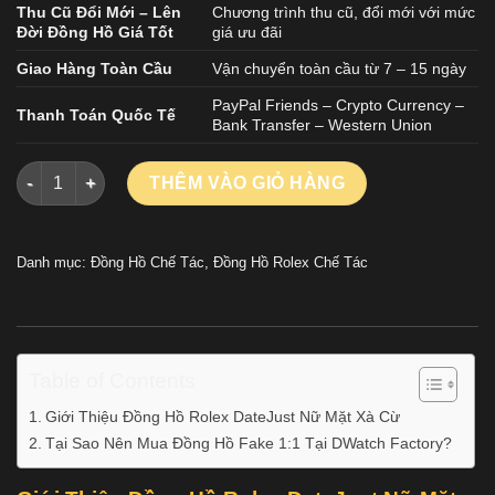
Thu Cũ Đổi Mới – Lên
Chương trình thu cũ, đổi mới với mức
Đời Đồng Hồ Giá Tốt
giá ưu đãi
Giao Hàng Toàn Cầu
Vận chuyển toàn cầu từ 7 – 15 ngày
PayPal Friends – Crypto Currency –
Thanh Toán Quốc Tế
Bank Transfer – Western Union
Đồng Hồ Rolex DateJust Nữ Mặt Xà Cừ Trắng Dây Jubilee Nhà 
THÊM VÀO GIỎ HÀNG
Danh mục:
Đồng Hồ Chế Tác
,
Đồng Hồ Rolex Chế Tác
Table of Contents
Giới Thiệu Đồng Hồ Rolex DateJust Nữ Mặt Xà Cừ
Tại Sao Nên Mua Đồng Hồ Fake 1:1 Tại DWatch Factory?