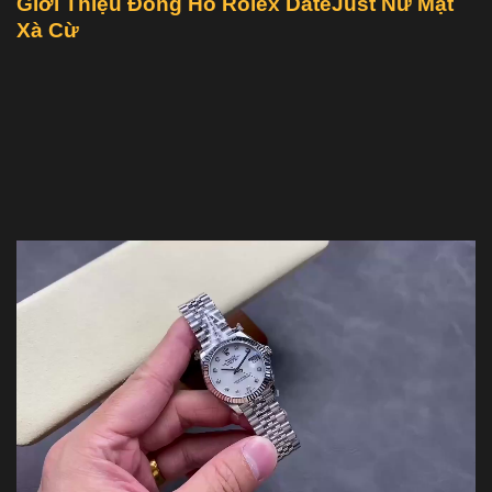
Giới Thiệu Đồng Hồ Rolex DateJust Nữ Mặt
Xà Cừ