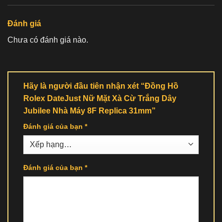
Đánh giá
Chưa có đánh giá nào.
Hãy là người đầu tiên nhận xét “Đồng Hồ
Rolex DateJust Nữ Mặt Xà Cừ Trắng Dây
Jubilee Nhà Máy 8F Replica 31mm”
Đánh giá của bạn
*
Đánh giá của bạn
*