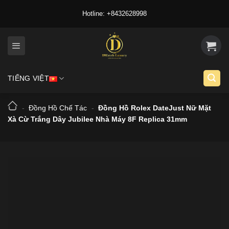
Skip
Hotline: +8432628998
to
content
TIẾNG VIỆT
-
Đồng Hồ Chế Tác
-
Đồng Hồ Rolex DateJust Nữ Mặt
Xà Cừ Trắng Dây Jubilee Nhà Máy 8F Replica 31mm