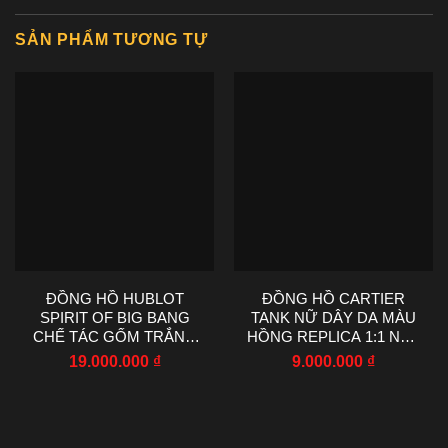
SẢN PHẨM TƯƠNG TỰ
ĐỒNG HỒ HUBLOT
ĐỒNG HỒ CARTIER
SPIRIT OF BIG BANG
TANK NỮ DÂY DA MÀU
CHẾ TÁC GỐM TRẮNG
HỒNG REPLICA 1:1 NHÀ
NHÀ MÁY AAA 42MM
MÁY AF 22X29MM
19.000.000
₫
9.000.000
₫