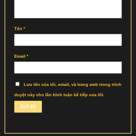
Tên
*
Email
*
Lưu tên của tôi, email, và trang web trong trình
duyệt này cho lần bình luận kế tiếp của tôi.