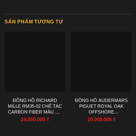
SẢN PHẨM TƯƠNG TỰ
ĐỒNG HỒ RICHARD
ĐỒNG HỒ AUDERMARS
MILLE RM35-02 CHẾ TÁC
PIGUET ROYAL OAK
CARBON FIBER MÀU ĐỎ
OFFSHORE
NHÀ MÁY RM
SELFWINDING
24.000.000
₫
19.000.000
₫
44.5X50MM
CHRONOGRAPH
26470OR AP FACTORY
42MM