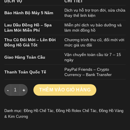
DỊCH VỤ
CHI TIẾT
Dịch vụ hỗ trợ trọn đời, sửa chữa
Bảo Hành Bộ Máy 5 Năm
thay thế linh kiện
Lau Dầu Đồng Hồ – Spa
Miễn phí dịch vụ bảo dưỡng và
Làm Mới Miễn Phí
làm mới đồng hồ
Thu Cũ Đổi Mới – Lên Đời
Chương trình thu cũ, đổi mới với
Đồng Hồ Giá Tốt
mức giá ưu đãi
Vận chuyển toàn cầu từ 7 – 15
Giao Hàng Toàn Cầu
ngày
PayPal Friends – Crypto
Thanh Toán Quốc Tế
Currency – Bank Transfer
ĐỒNG HỒ ROLEX DATEJUST CHẾ TÁC ĐÍNH FULL KIM CƯƠNG
THÊM VÀO GIỎ HÀNG
Danh mục:
Đồng Hồ Chế Tác
,
Đồng Hồ Rolex Chế Tác
,
Đồng Hồ Vàng
& Kim Cương