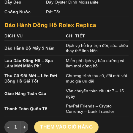
Dây Đeo
Dây Oyster Đính Moissanite
Chống Nước
Rất Tốt
Bảo Hành Đồng Hồ Rolex Replica
DỊCH VỤ
CHI TIẾT
Dịch vụ hỗ trợ trọn đời, sửa chữa
Bảo Hành Bộ Máy 5 Năm
thay thế linh kiện
Lau Dầu Đồng Hồ – Spa
Miễn phí dịch vụ bảo dưỡng và
Làm Mới Miễn Phí
làm mới đồng hồ
Thu Cũ Đổi Mới – Lên Đời
Chương trình thu cũ, đổi mới với
Đồng Hồ Giá Tốt
mức giá ưu đãi
Vận chuyển toàn cầu từ 7 – 15
Giao Hàng Toàn Cầu
ngày
PayPal Friends – Crypto
Thanh Toán Quốc Tế
Currency – Bank Transfer
Đồng Hồ Rolex Datejust 126334 Replica Đính Full Kim Cương 
THÊM VÀO GIỎ HÀNG