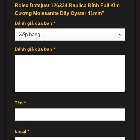
Rolex Datejust 126334 Replica Đính Full Kim
Cương Moissanite Dây Oyster 41mm”
Đánh giá của bạn
*
Đánh giá của bạn
*
Tên
*
Email
*