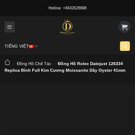
Skip
Hotline: +8432628998
to
content
TIẾNG VIỆT
-
Đồng Hồ Chế Tác
-
Đồng Hồ Rolex Datejust 126334
Replica Đính Full Kim Cương Moissanite Dây Oyster 41mm