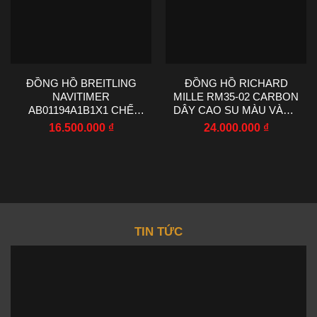
ĐỒNG HỒ BREITLING
ĐỒNG HỒ RICHARD
NAVITIMER
MILLE RM35-02 CARBON
AB01194A1B1X1 CHẾ
DÂY CAO SU MÀU VÀNG
TÁC NHÀ MÁY EF 43MM
R7 FACTORY 44.5X50MM
16.500.000
₫
24.000.000
₫
TIN TỨC