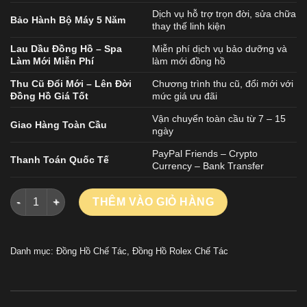
Dịch vụ hỗ trợ trọn đời, sửa chữa
Bảo Hành Bộ Máy 5 Năm
thay thế linh kiện
Lau Dầu Đồng Hồ – Spa
Miễn phí dịch vụ bảo dưỡng và
Làm Mới Miễn Phí
làm mới đồng hồ
Thu Cũ Đổi Mới – Lên Đời
Chương trình thu cũ, đổi mới với
Đồng Hồ Giá Tốt
mức giá ưu đãi
Vận chuyển toàn cầu từ 7 – 15
Giao Hàng Toàn Cầu
ngày
PayPal Friends – Crypto
Thanh Toán Quốc Tế
Currency – Bank Transfer
Đồng Hồ Rolex DateJust 126234 Replica 11 Mặt Xanh Blue Họa
THÊM VÀO GIỎ HÀNG
Danh mục:
Đồng Hồ Chế Tác
,
Đồng Hồ Rolex Chế Tác