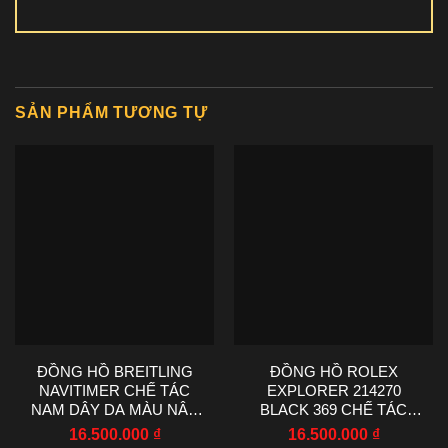
SẢN PHẨM TƯƠNG TỰ
ĐỒNG HỒ BREITLING
ĐỒNG HỒ ROLEX
NAVITIMER CHẾ TÁC
EXPLORER 214270
NAM DÂY DA MÀU NÂU
BLACK 369 CHẾ TÁC
NHÀ MÁY EF 43MM
NHÀ MÁY VS 36MM
16.500.000
₫
16.500.000
₫