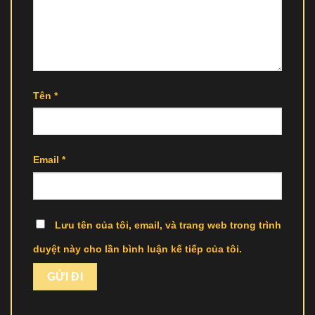
Tên
*
Email
*
Lưu tên của tôi, email, và trang web trong trình
duyệt này cho lần bình luận kế tiếp của tôi.