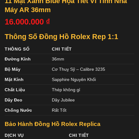
11 Mặt Xanh Blue Họa Tiết Vi Tính Nhà
Máy AR 36mm
16.000.000
₫
Thông Số Đồng Hồ Rolex Rep 1:1
THÔNG SỐ
CHI TIẾT
Đường Kính
36mm
Bộ Máy
Cơ Thuỵ Sỹ – Calibre 3235
Mặt Kính
Sapphire Nguyên Khối
Chất Liệu
Thép không gỉ
Dây Đeo
Dây Jubilee
Chống Nước
Rất Tốt
Bảo Hành Đồng Hồ Rolex Replica
DỊCH VỤ
CHI TIẾT