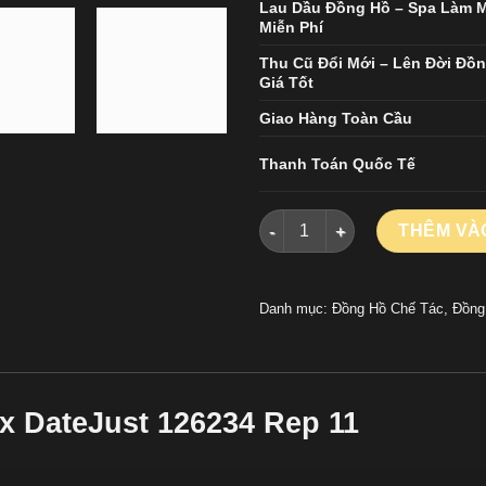
Lau Dầu Đồng Hồ – Spa Làm 
Miễn Phí
Thu Cũ Đổi Mới – Lên Đời Đồ
Giá Tốt
Giao Hàng Toàn Cầu
Thanh Toán Quốc Tế
Đồng Hồ Rolex DateJust 12623
THÊM VÀ
Danh mục:
Đồng Hồ Chế Tác
,
Đồng
x DateJust 126234 Rep 11