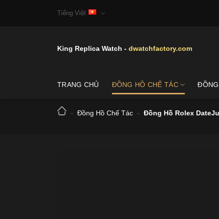
Skip
Tiếng Việt
to
content
King Replica Watch -
dwatchfactory.com
TRANG CHỦ
ĐỒNG HỒ CHẾ TÁC
ĐỒNG
-
Đồng Hồ Chế Tác
-
Đồng Hồ Rolex DateJu