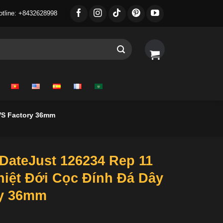
otline: +8432628998
VS Factory 36mm
DateJust 126234 Rep 11
hiệt Đới Cọc Đính Đá Dây
ry 36mm