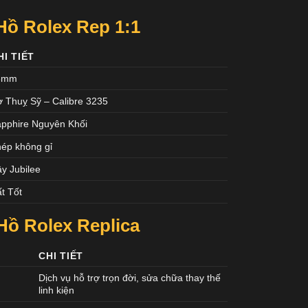
ồ Rolex Rep 1:1
HI TIẾT
6mm
 Thuỵ Sỹ – Calibre 3235
pphire Nguyên Khối
ép không gỉ
y Jubilee
t Tốt
ồ Rolex Replica
CHI TIẾT
Dịch vụ hỗ trợ trọn đời, sửa chữa thay thế
linh kiện