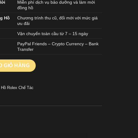
Mới
Miễn phí dịch vụ bảo dưỡng và làm mới
đồng hồ
ng Hồ
Chương trình thu cũ, đổi mới với mức giá
ưu đãi
Vận chuyển toàn cầu từ 7 – 15 ngày
PayPal Friends – Crypto Currency – Bank
Transfer
4 Rep 11 Mặt Số Lá Cọ Nhiệt Đới Cọc Đính Đá Dây Thép VS Fact
O GIỎ HÀNG
 Hồ Rolex Chế Tác