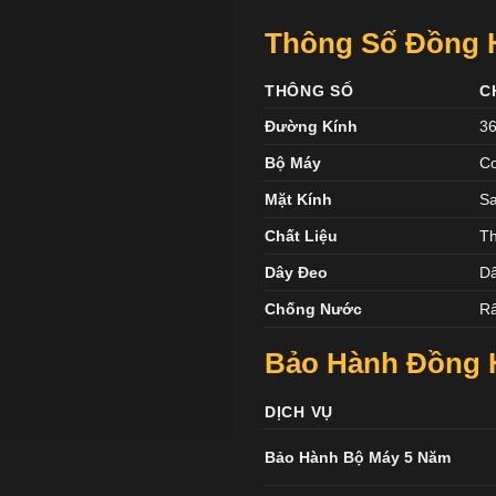
Thông Số Đồng H
THÔNG SỐ
C
Đường Kính
3
Bộ Máy
Cơ
Mặt Kính
Sa
Chất Liệu
Th
Dây Đeo
Dâ
Chống Nước
Rấ
Bảo Hành Đồng H
DỊCH VỤ
Bảo Hành Bộ Máy 5 Năm