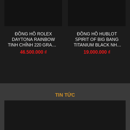
ĐỒNG HỒ ROLEX
ĐỒNG HỒ HUBLOT
DAYTONA RAINBOW
SPIRIT OF BIG BANG
TINH CHỈNH 220 GRAMS
TITANIUM BLACK NHÀ
MOISSANITE RUBY
MÁY BBF CHẾ TÁC
46.500.000
₫
19.000.000
₫
SAPPHIRE 40MM
42MM
TIN TỨC