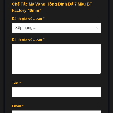
Chế Tác Mạ Vàng Hồng Đính Đá 7 Màu BT
Factory 40mm”
Đánh giá của bạn
*
Đánh giá của bạn
*
Tên
*
Email
*