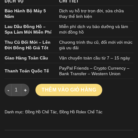
DỊCH VỤ
CHI TIẾT
Bảo Hành Bộ Máy 5
Dịch vụ hỗ trợ trọn đời, sửa chữa
Năm
thay thế linh kiện
Lau Dầu Đồng Hồ –
Miễn phí dịch vụ bảo dưỡng và làm
Spa Làm Mới Miễn Phí
mới đồng hồ
Thu Cũ Đổi Mới – Lên
Chương trình thu cũ, đổi mới với mức
Đời Đồng Hồ Giá Tốt
giá ưu đãi
Giao Hàng Toàn Cầu
Vận chuyển toàn cầu từ 7 – 15 ngày
PayPal Friends – Crypto Currency –
Thanh Toán Quốc Tế
Bank Transfer – Western Union
Đồng Hồ Rolex Cosmograph Daytona Rainbow 116595 Chế Tác 
THÊM VÀO GIỎ HÀNG
Danh mục:
Đồng Hồ Chế Tác
,
Đồng Hồ Rolex Chế Tác