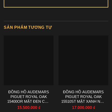
SẢN PHẨM TƯƠNG TỰ
ĐỒNG HỒ AUDEMARS
ĐỒNG HỒ AUDEMARS
PIGUET ROYAL OAK
PIGUET ROYAL OAK
15400OR MẶT ĐEN CHẾ
15510ST MẶT XANH NHÀ
TÁC NHÀ MÁY IP 41MM
MÁY TWT 41MM
15.500.000
₫
17.000.000
₫