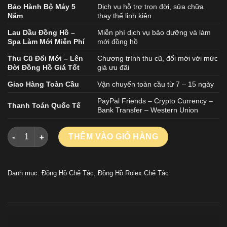
Bảo Hành Bộ Máy 5
Dịch vụ hỗ trợ trọn đời, sửa chữa
Năm
thay thế linh kiện
Lau Dầu Đồng Hồ –
Miễn phí dịch vụ bảo dưỡng và làm
Spa Làm Mới Miễn Phí
mới đồng hồ
Thu Cũ Đổi Mới – Lên
Chương trình thu cũ, đổi mới với mức
Đời Đồng Hồ Giá Tốt
giá ưu đãi
Giao Hàng Toàn Cầu
Vận chuyển toàn cầu từ 7 – 15 ngày
PayPal Friends – Crypto Currency –
Thanh Toán Quốc Tế
Bank Transfer – Western Union
Đồng Hồ Rolex Cosmograph Daytona DiW Ferrari Replica 1:1 
THÊM VÀO GIỎ HÀNG
Danh mục:
Đồng Hồ Chế Tác
,
Đồng Hồ Rolex Chế Tác