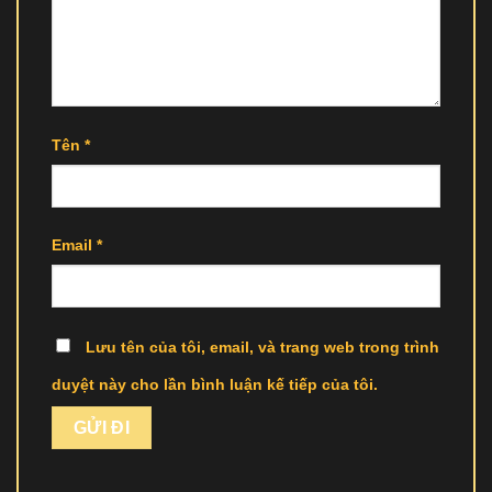
Tên
*
Email
*
Lưu tên của tôi, email, và trang web trong trình
duyệt này cho lần bình luận kế tiếp của tôi.