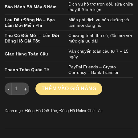
Dịch vụ hỗ trợ trọn đời, sửa chữa
Bảo Hành Bộ Máy 5 Năm
thay thế linh kiện
Lau Dầu Đồng Hồ – Spa
Miễn phí dịch vụ bảo dưỡng và
Làm Mới Miễn Phí
làm mới đồng hồ
Thu Cũ Đổi Mới – Lên Đời
Chương trình thu cũ, đổi mới với
Đồng Hồ Giá Tốt
mức giá ưu đãi
Vận chuyển toàn cầu từ 7 – 15
Giao Hàng Toàn Cầu
ngày
PayPal Friends – Crypto
Thanh Toán Quốc Tế
Currency – Bank Transfer
Đồng Hồ Rolex Cellini Dual Time 50525 Replica 1 1 Mặt Số Nâ
THÊM VÀO GIỎ HÀNG
Danh mục:
Đồng Hồ Chế Tác
,
Đồng Hồ Rolex Chế Tác