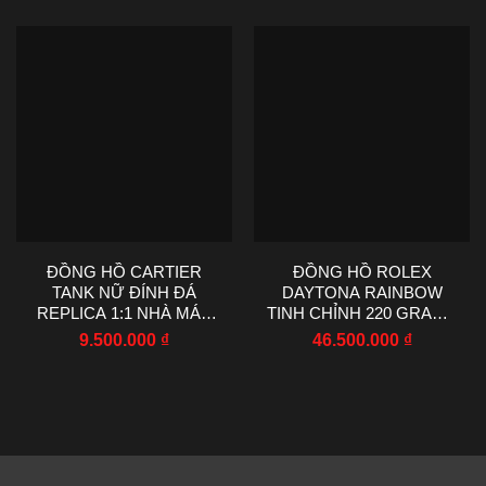
ĐỒNG HỒ CARTIER
ĐỒNG HỒ ROLEX
TANK NỮ ĐÍNH ĐÁ
DAYTONA RAINBOW
REPLICA 1:1 NHÀ MÁY
TINH CHỈNH 220 GRAMS
AF 22X29MM
MOISSANITE RUBY
9.500.000
₫
46.500.000
₫
SAPPHIRE 40MM