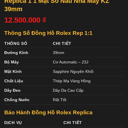
Replica 1 1 Mặt Số Nâu Nhà Máy KZ
39mm
12.500.000
₫
Thông Số Đồng Hồ Rolex Rep 1:1
THÔNG SỐ
CHI TIẾT
Đường Kính
39mm
Bộ Máy
Cơ Automatic – 23J
Mặt Kính
Sapphire Nguyên Khối
Chất Liệu
Thép Mạ Vàng Hồng
Dây Đeo
Dây Da Cao Cấp
Chống Nước
Rất Tốt
Bảo Hành Đồng Hồ Rolex Replica
DỊCH VỤ
CHI TIẾT