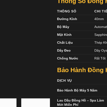
Thông Số Đồng H
THÔNG SỐ
CHI TI
Đường Kính
40mm
Bộ Máy
Automat
Mặt Kính
Sapphir
Chất Liệu
Thép Kh
Dây Đeo
Dây Oys
Chống Nước
Rất Tốt
Bảo Hành Đồng 
DỊCH VỤ
Bảo Hành Bộ Máy 5 Năm
Lau Dầu Đồng Hồ – Spa Làm
Mới Miễn Phí