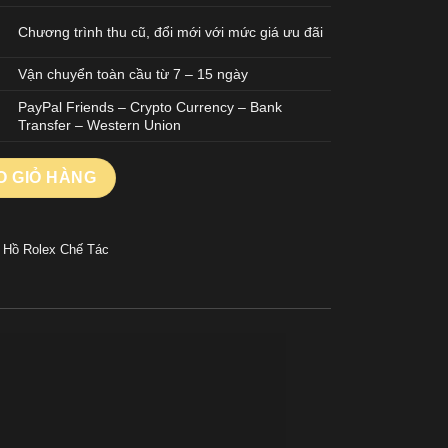
Chương trình thu cũ, đổi mới với mức giá ưu đãi
Vận chuyển toàn cầu từ 7 – 15 ngày
PayPal Friends – Crypto Currency – Bank
Transfer – Western Union
0 Mặt Đen Replica 1:1 Nhà Máy VSF 40mm số lượng
O GIỎ HÀNG
 Hồ Rolex Chế Tác