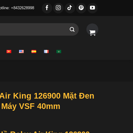
otline: +8432628998
Air King 126900 Mặt Đen
à Máy VSF 40mm