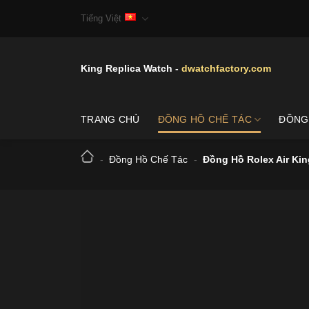
Skip
Tiếng Việt
to
content
King Replica Watch -
dwatchfactory.com
TRANG CHỦ
ĐỒNG HỒ CHẾ TÁC
ĐỒNG
-
Đồng Hồ Chế Tác
-
Đồng Hồ Rolex Air Ki